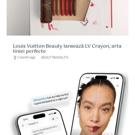
Louis Vuitton Beauty lansează LV Crayon, arta
liniei perfecte
hourglass_full
1 month ago
format_list_bulleted
BEAUTY&HEALTH