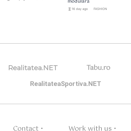
modulară
hourglass_full
16 day ago
format_list_bulleted
FASHION
Tabu.ro
Realitatea.NET
RealitateaSportiva.NET
Contact •
Work with us •