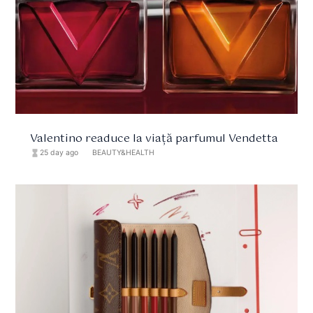
Valentino readuce la viață parfumul Vendetta
hourglass_full
25 day ago
format_list_bulleted
BEAUTY&HEALTH