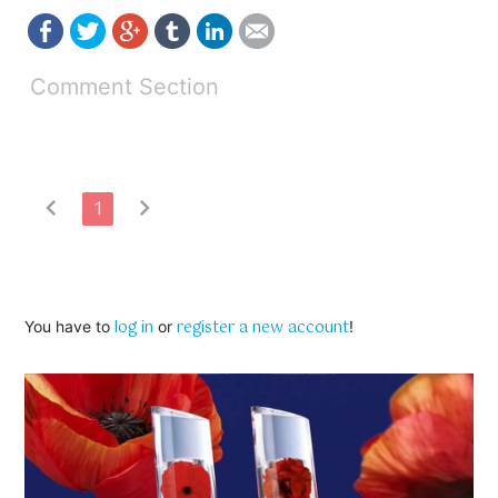
Comment Section
chevron_left
chevron_right
1
log in
register a new account
You have to
or
!