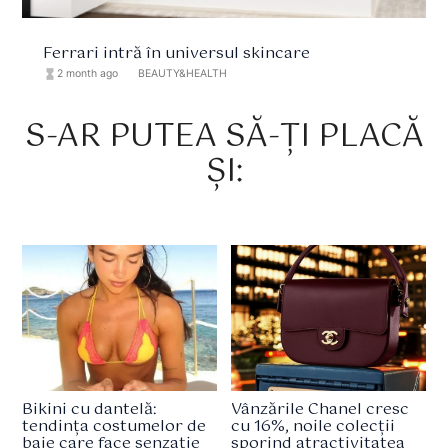
Ferrari intră în universul skincare
hourglass_full
2 month ago
format_list_bulleted
BEAUTY&HEALTH
S-AR PUTEA SĂ-ȚI PLACĂ
ȘI:
Bikini cu dantelă:
Vânzările Chanel cresc
tendința costumelor de
cu 16%, noile colecții
baie care face senzație
sporind atractivitatea