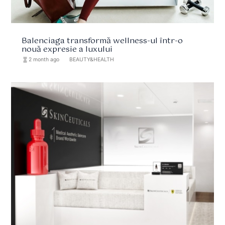
Balenciaga transformă wellness-ul într-o
nouă expresie a luxului
hourglass_full
2 month ago
format_list_bulleted
BEAUTY&HEALTH