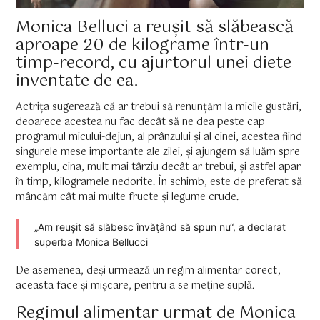
Monica Belluci a reușit să slăbească
aproape 20 de kilograme într-un
timp-record, cu ajurtorul unei diete
inventate de ea.
Actrița sugerează că ar trebui să renunțăm la micile gustări,
deoarece acestea nu fac decât să ne dea peste cap
programul micului-dejun, al prânzului și al cinei, acestea fiind
singurele mese importante ale zilei, și ajungem să luăm spre
exemplu, cina, mult mai târziu decât ar trebui, și astfel apar
în timp, kilogramele nedorite. În schimb, este de preferat să
mâncăm cât mai multe fructe și legume crude.
„Am reușit să slăbesc învăţând să spun nu“, a declarat
superba Monica Bellucci
De asemenea, deși urmează un regim alimentar corect,
aceasta face și mișcare, pentru a se meține suplă.
Regimul alimentar urmat de Monica