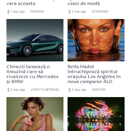
vara aceasta
casei de modă
hourglass_full
1 day ago
format_list_bulleted
FASHION
hourglass_full
2 day ago
format_list_bulleted
ECONOMIC
Chinezii lansează o
Bella Hadid
limuzină care să
întruchipează spiritul
rivalizeze cu Mercedes
orașului Los Angeles în
și BMW
noua campanie ALO
hourglass_full
2 day ago
format_list_bulleted
LIFESTYLE&TRAVEL
hourglass_full
3 day ago
format_list_bulleted
FASHION