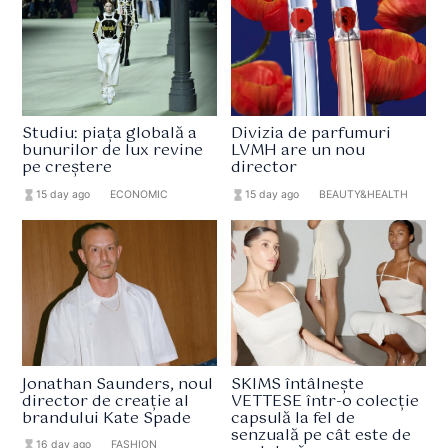
Studiu: piața globală a
Divizia de parfumuri
bunurilor de lux revine
LVMH are un nou
pe creștere
director
hourglass_full
15 day ago
format_list_bulleted
ECONOMIC
hourglass_full
15 day ago
format_list_bulleted
BEAUTY&HEALTH
Jonathan Saunders, noul
SKIMS întâlnește
director de creație al
VETTESE într-o colecție
brandului Kate Spade
capsulă la fel de
senzuală pe cât este de
hourglass_full
16 day ago
format_list_bulleted
FASHION