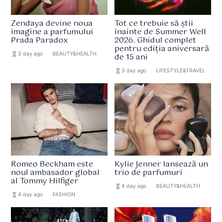
Zendaya devine noua
Tot ce trebuie să știi
imagine a parfumului
înainte de Summer Well
Prada Paradox
2026. Ghidul complet
pentru ediția aniversară
hourglass_full
3 day ago
format_list_bulleted
BEAUTY&HEALTH
de 15 ani
hourglass_full
3 day ago
format_list_bulleted
LIFESTYLE&TRAVEL
Romeo Beckham este
Kylie Jenner lansează un
noul ambasador global
trio de parfumuri
al Tommy Hilfiger
hourglass_full
4 day ago
format_list_bulleted
BEAUTY&HEALTH
hourglass_full
4 day ago
format_list_bulleted
FASHION