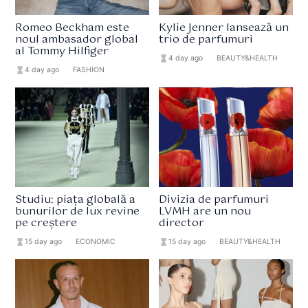
Romeo Beckham este
Kylie Jenner lansează un
noul ambasador global
trio de parfumuri
al Tommy Hilfiger
hourglass_full
4 day ago
format_list_bulleted
BEAUTY&HEALTH
hourglass_full
4 day ago
format_list_bulleted
FASHION
Studiu: piața globală a
Divizia de parfumuri
bunurilor de lux revine
LVMH are un nou
pe creștere
director
hourglass_full
15 day ago
format_list_bulleted
ECONOMIC
hourglass_full
15 day ago
format_list_bulleted
BEAUTY&HEALTH