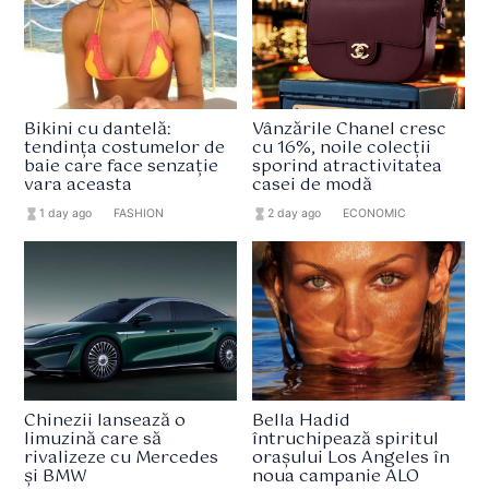
Bikini cu dantelă:
Vânzările Chanel cresc
tendința costumelor de
cu 16%, noile colecții
baie care face senzație
sporind atractivitatea
vara aceasta
casei de modă
hourglass_full
1 day ago
format_list_bulleted
FASHION
hourglass_full
2 day ago
format_list_bulleted
ECONOMIC
Chinezii lansează o
Bella Hadid
limuzină care să
întruchipează spiritul
rivalizeze cu Mercedes
orașului Los Angeles în
și BMW
noua campanie ALO