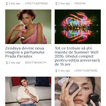
hourglass_full
2 day ago
format_list_bulleted
LIFESTYLE&TRAVEL
hourglass_full
3 day ago
format_list_bulleted
FASHION
Zendaya devine noua
Tot ce trebuie să știi
imagine a parfumului
înainte de Summer Well
Prada Paradox
2026. Ghidul complet
pentru ediția aniversară
hourglass_full
3 day ago
format_list_bulleted
BEAUTY&HEALTH
de 15 ani
hourglass_full
3 day ago
format_list_bulleted
LIFESTYLE&TRAVEL