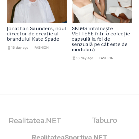
Jonathan Saunders, noul
SKIMS întâlnește
director de creație al
VETTESE într-o colecție
brandului Kate Spade
capsulă la fel de
senzuală pe cât este de
hourglass_full
16 day ago
format_list_bulleted
FASHION
modulară
hourglass_full
16 day ago
format_list_bulleted
FASHION
Tabu.ro
Realitatea.NET
RealitateaSportiva.NET