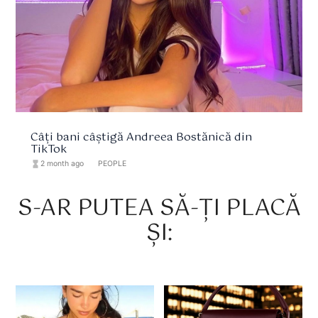
Câți bani câștigă Andreea Bostănică din
TikTok
hourglass_full
2 month ago
format_list_bulleted
PEOPLE
S-AR PUTEA SĂ-ȚI PLACĂ
ȘI: