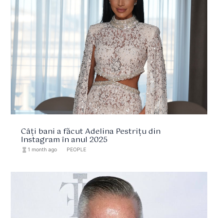
Câți bani a făcut Adelina Pestrițu din
Instagram în anul 2025
hourglass_full
1 month ago
format_list_bulleted
PEOPLE