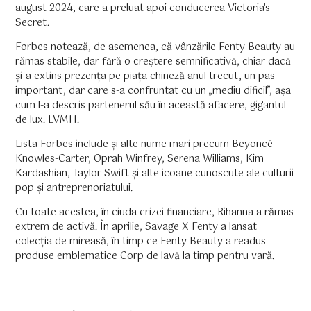
august 2024, care a preluat apoi conducerea Victoria's
Secret.
Forbes notează, de asemenea, că vânzările Fenty Beauty au
rămas stabile, dar fără o creștere semnificativă, chiar dacă
și-a extins prezența pe piața chineză anul trecut, un pas
important, dar care s-a confruntat cu un „mediu dificil”, așa
cum l-a descris partenerul său în această afacere, gigantul
de lux. LVMH.
Lista Forbes include și alte nume mari precum Beyoncé
Knowles-Carter, Oprah Winfrey, Serena Williams, Kim
Kardashian, Taylor Swift și alte icoane cunoscute ale culturii
pop și antreprenoriatului.
Cu toate acestea, în ciuda crizei financiare, Rihanna a rămas
extrem de activă. În aprilie, Savage X Fenty a lansat
colecția de mireasă, în timp ce Fenty Beauty a readus
produse emblematice Corp de lavă la timp pentru vară.