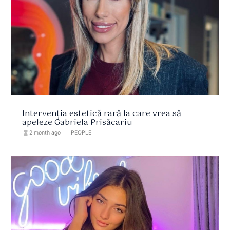
Intervenția estetică rară la care vrea să
apeleze Gabriela Prisăcariu
hourglass_full
2 month ago
format_list_bulleted
PEOPLE