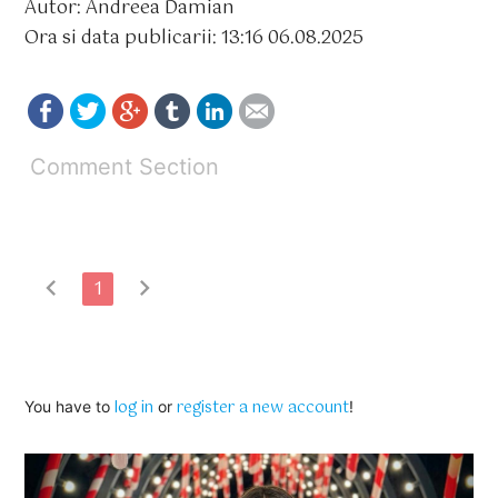
Autor: Andreea Damian
Ora si data publicarii: 13:16 06.08.2025
Comment Section
chevron_left
chevron_right
1
log in
register a new account
You have to
or
!