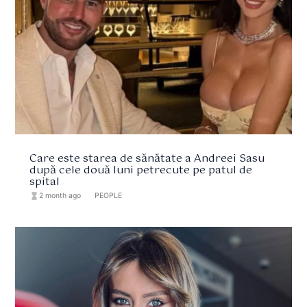
Care este starea de sănătate a Andreei Sasu
după cele două luni petrecute pe patul de
spital
hourglass_full
2 month ago
format_list_bulleted
PEOPLE