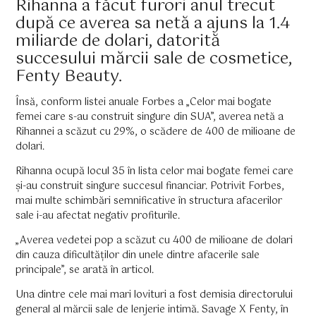
Rihanna a făcut furori anul trecut
după ce averea sa netă a ajuns la 1.4
miliarde de dolari, datorită
succesului mărcii sale de cosmetice,
Fenty Beauty.
Însă, conform listei anuale Forbes a „Celor mai bogate
femei care s-au construit singure din SUA”, averea netă a
Rihannei a scăzut cu 29%, o scădere de 400 de milioane de
dolari.
Rihanna ocupă locul 35 în lista celor mai bogate femei care
și-au construit singure succesul financiar. Potrivit Forbes,
mai multe schimbări semnificative în structura afacerilor
sale i-au afectat negativ profiturile.
„Averea vedetei pop a scăzut cu 400 de milioane de dolari
din cauza dificultăților din unele dintre afacerile sale
principale”, se arată în articol.
Una dintre cele mai mari lovituri a fost demisia directorului
general al mărcii sale de lenjerie intimă. Savage X Fenty, în