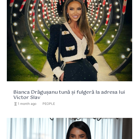
Bianca Drăgușanu tună și fulgeră la adresa lui
Victor Slav
hourglass_full
1 month ago
format_list_bulleted
PEOPLE