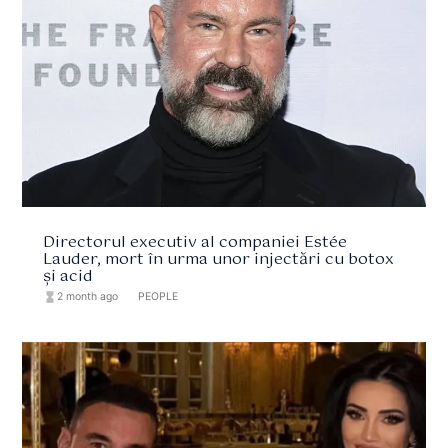
Directorul executiv al companiei Estée
Lauder, mort în urma unor injectări cu botox
și acid
hourglass_full
2 month ago
format_list_bulleted
PEOPLE