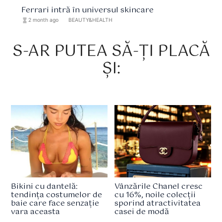
Ferrari intră în universul skincare
hourglass_full
2 month ago
format_list_bulleted
BEAUTY&HEALTH
S-AR PUTEA SĂ-ȚI PLACĂ
ȘI:
Bikini cu dantelă:
Vânzările Chanel cresc
tendința costumelor de
cu 16%, noile colecții
baie care face senzație
sporind atractivitatea
vara aceasta
casei de modă