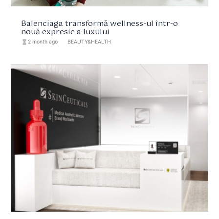
Balenciaga transformă wellness-ul într-o
nouă expresie a luxului
hourglass_full
2 month ago
format_list_bulleted
BEAUTY&HEALTH