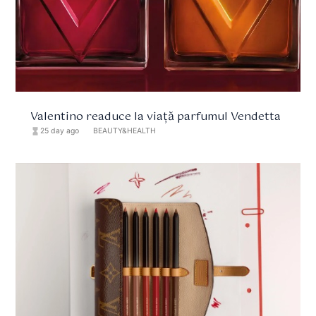
Valentino readuce la viață parfumul Vendetta
hourglass_full
25 day ago
format_list_bulleted
BEAUTY&HEALTH