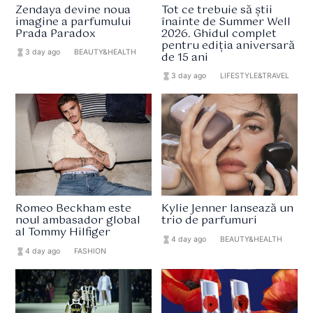
Zendaya devine noua
Tot ce trebuie să știi
imagine a parfumului
înainte de Summer Well
Prada Paradox
2026. Ghidul complet
pentru ediția aniversară
hourglass_full
3 day ago
format_list_bulleted
BEAUTY&HEALTH
de 15 ani
hourglass_full
3 day ago
format_list_bulleted
LIFESTYLE&TRAVEL
Romeo Beckham este
Kylie Jenner lansează un
noul ambasador global
trio de parfumuri
al Tommy Hilfiger
hourglass_full
4 day ago
format_list_bulleted
BEAUTY&HEALTH
hourglass_full
4 day ago
format_list_bulleted
FASHION