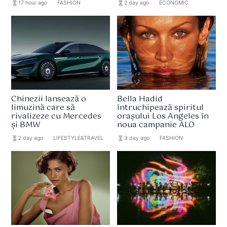
hourglass_full
17 hour ago
format_list_bulleted
FASHION
hourglass_full
2 day ago
format_list_bulleted
ECONOMIC
Chinezii lansează o
Bella Hadid
limuzină care să
întruchipează spiritul
rivalizeze cu Mercedes
orașului Los Angeles în
și BMW
noua campanie ALO
hourglass_full
2 day ago
format_list_bulleted
LIFESTYLE&TRAVEL
hourglass_full
3 day ago
format_list_bulleted
FASHION