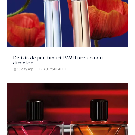
Divizia de parfumuri LVMH are un nou
director
hourglass_full
15 day ago
format_list_bulleted
BEAUTY&HEALTH