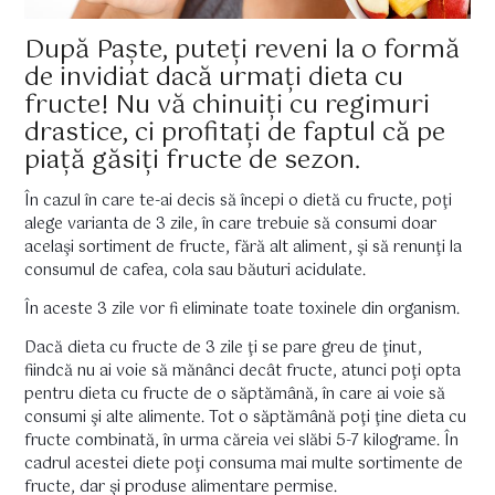
După Paște, puteți reveni la o formă
de invidiat dacă urmați dieta cu
fructe! Nu vă chinuiți cu regimuri
drastice, ci profitați de faptul că pe
piață găsiți fructe de sezon.
În cazul în care te-ai decis să începi o dietă cu fructe, poţi
alege varianta de 3 zile, în care trebuie să consumi doar
acelaşi sortiment de fructe, fără alt aliment, şi să renunţi la
consumul de cafea, cola sau băuturi acidulate.
În aceste 3 zile vor fi eliminate toate toxinele din organism.
Dacă dieta cu fructe de 3 zile ţi se pare greu de ţinut,
fiindcă nu ai voie să mănânci decât fructe, atunci poţi opta
pentru dieta cu fructe de o săptămână, în care ai voie să
consumi şi alte alimente. Tot o săptămână poţi ţine dieta cu
fructe combinată, în urma căreia vei slăbi 5-7 kilograme. În
cadrul acestei diete poţi consuma mai multe sortimente de
fructe, dar şi produse alimentare permise.