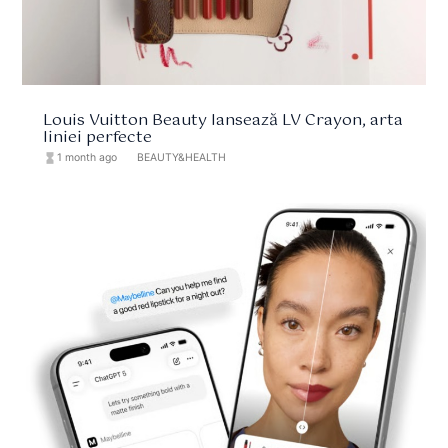
Louis Vuitton Beauty lansează LV Crayon, arta
liniei perfecte
hourglass_full
1 month ago
format_list_bulleted
BEAUTY&HEALTH