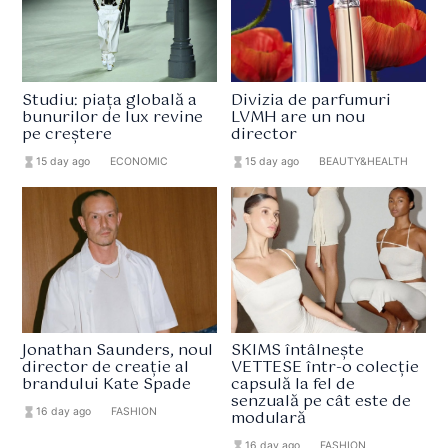
Studiu: piața globală a
Divizia de parfumuri
bunurilor de lux revine
LVMH are un nou
pe creștere
director
hourglass_full
15 day ago
format_list_bulleted
ECONOMIC
hourglass_full
15 day ago
format_list_bulleted
BEAUTY&HEALTH
Jonathan Saunders, noul
SKIMS întâlnește
director de creație al
VETTESE într-o colecție
brandului Kate Spade
capsulă la fel de
senzuală pe cât este de
hourglass_full
16 day ago
format_list_bulleted
FASHION
modulară
hourglass_full
16 day ago
format_list_bulleted
FASHION