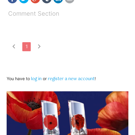
Comment Section
chevron_left
chevron_right
1
log in
register a new account
You have to
or
!