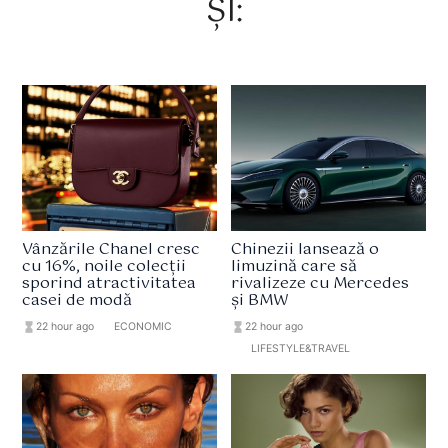
ȘI:
Vânzările Chanel cresc
Chinezii lansează o
cu 16%, noile colecții
limuzină care să
sporind atractivitatea
rivalizeze cu Mercedes
casei de modă
și BMW
hourglass_full
22 hour ago
format_list_bulleted
ECONOMIC
hourglass_full
22 hour ago
format_list_bulleted
LIFESTYLE&TRAVEL