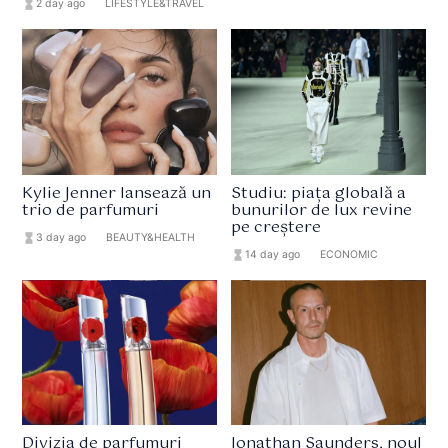
hourglass_full
2 day ago
format_list_bulleted
LIFESTYLE&TRAVEL
Kylie Jenner lansează un
Studiu: piața globală a
trio de parfumuri
bunurilor de lux revine
pe creștere
hourglass_full
3 day ago
format_list_bulleted
BEAUTY&HEALTH
hourglass_full
14 day ago
format_list_bulleted
ECONOMIC
Divizia de parfumuri
Jonathan Saunders, noul