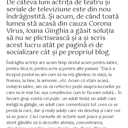
De câteva luni actrița de teatru și
seriale de televiziune este din nou
îndrăgostită. Și acum, de când toată
lumea stă acasă din cauza Corona
Virus, Ioana Ginghia a găsit soluția
să nu se plictisească și a și scris
acest lucru atât pe pagină ei de
socializare cât și pe propriul blog.
Îndrăgita actriță are acum timp destul acum pentru iubire,
pentru fiica ei, pentru scris și pentru alte pasiuni. "Dacă a
început postul nu am cum să nu mă gândesc la viață, la
frumos, la bine, la armonie…etc. Acum că stăm acasă,
izolați în iubire, am zis să reflectez puțîn asupra lucrurilor pe
care nu le mai fac așa conștiincios cum le făceam odată… În
fiecare grup există cel puțîn : un adult timid, un adult care
instigă la gălăgie, un adult care comentează tot ceea ce se
predă la curs, dar și mulți adulți care vin deschiși și care vor
să se joace. Căci cursurile de actorie sunt joacă și jocuri
atent gândite să-ți dezvolte atenția, concentrarea,