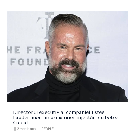
Directorul executiv al companiei Estée
Lauder, mort în urma unor injectări cu botox
și acid
hourglass_full
2 month ago
format_list_bulleted
PEOPLE