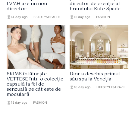
LVMH are un nou
director de creație al
director
brandului Kate Spade
hourglass_full
14 day ago
format_list_bulleted
BEAUTY&HEALTH
hourglass_full
15 day ago
format_list_bulleted
FASHION
SKIMS întâlnește
Dior a deschis primul
VETTESE într-o colecție
său spa la Veneția
capsulă la fel de
hourglass_full
16 day ago
format_list_bulleted
LIFESTYLE&TRAVEL
senzuală pe cât este de
modulară
hourglass_full
15 day ago
format_list_bulleted
FASHION