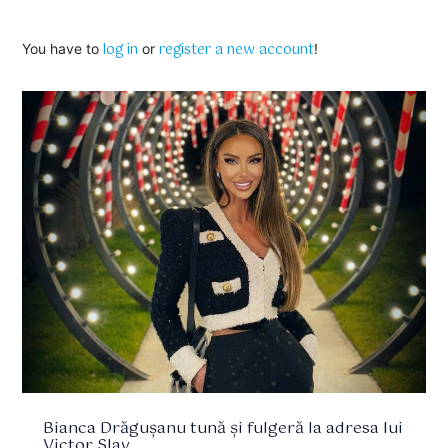
log in
register a new account
You have to
or
!
Bianca Drăgușanu tună și fulgeră la adresa lui
Victor Slav