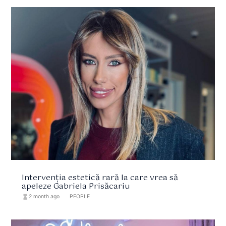
Intervenția estetică rară la care vrea să
apeleze Gabriela Prisăcariu
hourglass_full
2 month ago
format_list_bulleted
PEOPLE