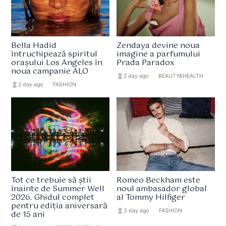
Bella Hadid
Zendaya devine noua
întruchipează spiritul
imagine a parfumului
orașului Los Angeles în
Prada Paradox
noua campanie ALO
hourglass_full
2 day ago
format_list_bulleted
BEAUTY&HEALTH
hourglass_full
2 day ago
format_list_bulleted
FASHION
Tot ce trebuie să știi
Romeo Beckham este
înainte de Summer Well
noul ambasador global
2026. Ghidul complet
al Tommy Hilfiger
pentru ediția aniversară
hourglass_full
3 day ago
format_list_bulleted
FASHION
de 15 ani