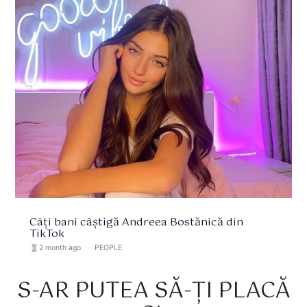
Câți bani câștigă Andreea Bostănică din
TikTok
hourglass_full
2 month ago
format_list_bulleted
PEOPLE
S-AR PUTEA SĂ-ȚI PLACĂ