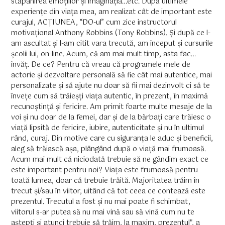
stăpânirea emoțiilor și imaginația…etc. După ultimele
experiențe din viața mea, am realizat cât de important este
curajul, ACȚIUNEA, “DO-ul” cum zice instructorul
motivațional Anthony Robbins (Tony Robbins). Și după ce l-
am ascultat și l-am citit vara trecută, am început și cursurile
școlii lui, on-line. Acum, că am mai mult timp, asta fac…
învăț. De ce? Pentru că vreau că programele mele de
actorie și dezvoltare personală să fie cât mai autentice, mai
personalizate și să ajute nu doar să fii mai dezinvolt ci să te
învețe cum să trăieșți viața autentic, în prezent, în maximă
recunoștință și fericire. Am primit foarte multe mesaje de la
voi și nu doar de la femei, dar și de la bărbați care trăiesc o
viață lipsită de fericire, iubire, autenticitate și nu în ultimul
rând, curaj. Din motive care cu siguranța le aduc și beneficii,
aleg să trăiască așa, plângând după o viață mai frumoasă.
Acum mai mult că niciodată trebuie să ne gândim exact ce
este important pentru noi? Viața este frumoasă pentru
toată lumea, doar că trebuie trăită. Majoritatea trăim în
trecut și/sau în viitor, uitând că tot ceea ce contează este
prezentul. Trecutul a fost și nu mai poate fi schimbat,
viitorul s-ar putea să nu mai vină sau să vină cum nu te
aștepți și atunci trebuie să trăim, la maxim, prezentul", a