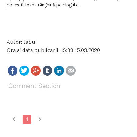
povestit Ioana Ginghină pe blogul ei.
Autor: tabu
Ora si data publicarii: 13:38 15.03.2020
Comment Section
chevron_left
chevron_right
1