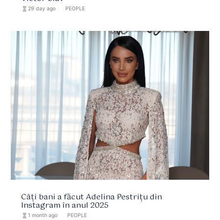
hourglass_full
29 day ago
format_list_bulleted
PEOPLE
Câți bani a făcut Adelina Pestrițu din
Instagram în anul 2025
hourglass_full
1 month ago
format_list_bulleted
PEOPLE