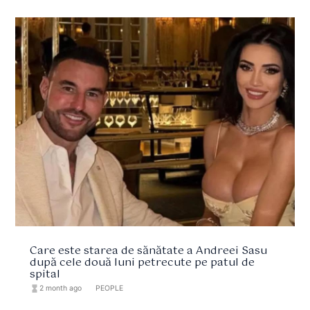
Care este starea de sănătate a Andreei Sasu
după cele două luni petrecute pe patul de
spital
hourglass_full
2 month ago
format_list_bulleted
PEOPLE