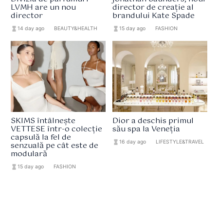
LVMH are un nou
director de creație al
director
brandului Kate Spade
hourglass_full
14 day ago
format_list_bulleted
BEAUTY&HEALTH
hourglass_full
15 day ago
format_list_bulleted
FASHION
SKIMS întâlnește
Dior a deschis primul
VETTESE într-o colecție
său spa la Veneția
capsulă la fel de
hourglass_full
16 day ago
format_list_bulleted
LIFESTYLE&TRAVEL
senzuală pe cât este de
modulară
hourglass_full
15 day ago
format_list_bulleted
FASHION