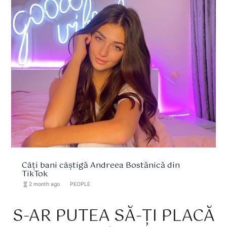
Câți bani câștigă Andreea Bostănică din
TikTok
hourglass_full
2 month ago
format_list_bulleted
PEOPLE
S-AR PUTEA SĂ-ȚI PLACĂ