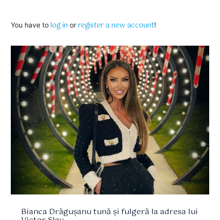
log in
register a new account
You have to
or
!
Bianca Drăgușanu tună și fulgeră la adresa lui