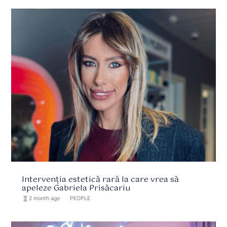
Intervenția estetică rară la care vrea să
apeleze Gabriela Prisăcariu
hourglass_full
2 month ago
format_list_bulleted
PEOPLE