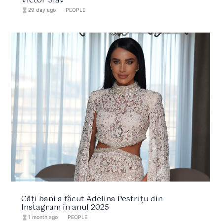
Victor Slav
hourglass_full
29 day ago
format_list_bulleted
PEOPLE
Câți bani a făcut Adelina Pestrițu din
Instagram în anul 2025
hourglass_full
1 month ago
format_list_bulleted
PEOPLE