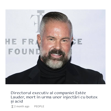
Directorul executiv al companiei Estée
Lauder, mort în urma unor injectări cu botox
și acid
hourglass_full
2 month ago
format_list_bulleted
PEOPLE