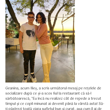
Geanina, acum Ilieș, a scris următorul mesaj pe rețelele de
socializare după ce și-a scos fiul la restaurant că să-l
sărbătoarescă, "Eu încă nu realizez cât de repede a trecut
timpul și ce copil minunat ai devenit până la vârstă asta! Să-
ți păstrezi toată viața sufletul bun și curat, așa cum îl ai de