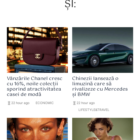
ȘI:
Vânzările Chanel cresc
Chinezii lansează o
cu 16%, noile colecții
limuzină care să
sporind atractivitatea
rivalizeze cu Mercedes
casei de modă
și BMW
hourglass_full
22 hour ago
format_list_bulleted
ECONOMIC
hourglass_full
22 hour ago
format_list_bulleted
LIFESTYLE&TRAVEL