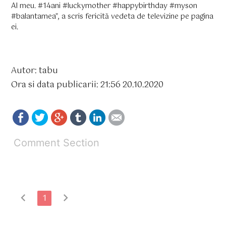
Al meu. #14ani #luckymother #happybirthday #myson
#balantamea", a scris fericită vedeta de televizine pe pagina
ei.
Autor: tabu
Ora si data publicarii: 21:56 20.10.2020
Comment Section
chevron_left
chevron_right
1