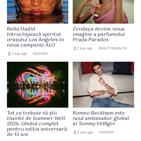
Bella Hadid
Zendaya devine noua
întruchipează spiritul
imagine a parfumului
orașului Los Angeles în
Prada Paradox
noua campanie ALO
hourglass_full
2 day ago
format_list_bulleted
BEAUTY&HEALTH
hourglass_full
2 day ago
format_list_bulleted
FASHION
Tot ce trebuie să știi
Romeo Beckham este
înainte de Summer Well
noul ambasador global
2026. Ghidul complet
al Tommy Hilfiger
pentru ediția aniversară
hourglass_full
3 day ago
format_list_bulleted
FASHION
de 15 ani