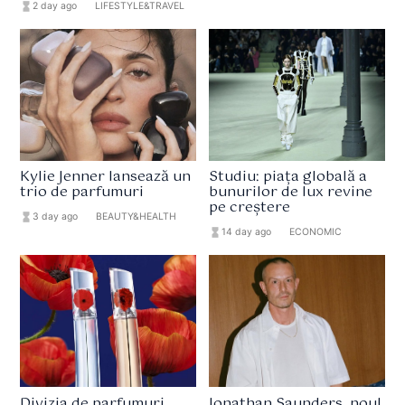
hourglass_full
2 day ago
format_list_bulleted
LIFESTYLE&TRAVEL
Kylie Jenner lansează un
Studiu: piața globală a
trio de parfumuri
bunurilor de lux revine
pe creștere
hourglass_full
3 day ago
format_list_bulleted
BEAUTY&HEALTH
hourglass_full
14 day ago
format_list_bulleted
ECONOMIC
Divizia de parfumuri
Jonathan Saunders, noul