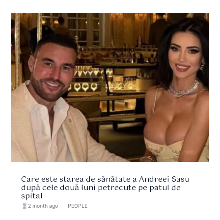
Care este starea de sănătate a Andreei Sasu
după cele două luni petrecute pe patul de
spital
hourglass_full
2 month ago
format_list_bulleted
PEOPLE