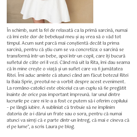
În schimb, sunt la fel de relaxată ca la primă sarcină, numai
că îmi este dor de bebelușul meu și aș vrea să o văd tot
timpul. Acum sunt parcă mai conștientă decât la prima
sarcină, pentru că știu cum se va concretiza: o sarcină se
transformă într-un bebe, apoi într-un copil, care îți bucură
sufletul de câte ori îl vezi. Când mă uit la Rita, îmi dau seama
că în mine crește o viață și un suflet care va fi jumătatea
Ritei. Îmi aduc aminte că atunci când am făcut botezul Ritei
la Baia Sprie, preotul ne-a vorbit despre acest eveniment.
La româno-catolici este obiceiul ca un cuplu să fie pregătit
înainte de orice pas important împreună. Iar unul dintre
lucrurile pe care ni le-a a fost ce putem să-i oferim copilului
– pe lângă iubire. A subliniat că trebuie să ne împlinim
datoria de a-i dărui un frate sau o sora, pentru că numai
atunci va simți că e parte dintr-un întreg, că mai e cineva că
el pe lume", a scris Laura pe blog.