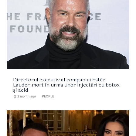
Directorul executiv al companiei Estée
Lauder, mort în urma unor injectări cu botox
și acid
hourglass_full
2 month ago
format_list_bulleted
PEOPLE