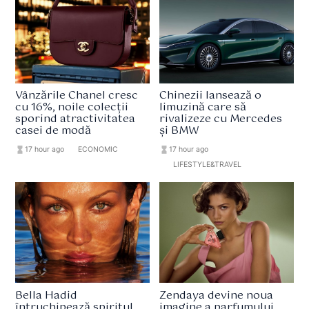
Vânzările Chanel cresc
Chinezii lansează o
cu 16%, noile colecții
limuzină care să
sporind atractivitatea
rivalizeze cu Mercedes
casei de modă
și BMW
hourglass_full
17 hour ago
format_list_bulleted
ECONOMIC
hourglass_full
17 hour ago
format_list_bulleted
LIFESTYLE&TRAVEL
Bella Hadid
Zendaya devine noua
întruchipează spiritul
imagine a parfumului