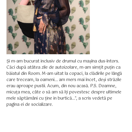
Și m-am bucurat inclusiv de drumul cu mașîna dus-întors.
Căci după atâtea zile de autoizolare, m-am simțit puțin ca
băiatul din Room. M-am uitat la copaci, la clădirile pe lângă
care treceam, la oameni... am mers mai încet, deși străzile
erau aproape pustii. Acum, din nou acasă. P.S. Doamne,
micuța mea, câte o să am să îți povestesc despre ultimele
mele săptămâni cu ține in burtică...", a scris vedetă pe
pagina ei de socializare.