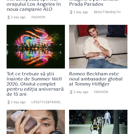
orașului Los Angeles în
Prada Paradox
noua campanie ALO
hourglass_full
2 day ago
format_list_bulleted
BEAUTY&HEALTH
hourglass_full
2 day ago
format_list_bulleted
FASHION
Tot ce trebuie să știi
Romeo Beckham este
înainte de Summer Well
noul ambasador global
2026. Ghidul complet
al Tommy Hilfiger
pentru ediția aniversară
hourglass_full
3 day ago
format_list_bulleted
FASHION
de 15 ani
hourglass_full
2 day ago
format_list_bulleted
LIFESTYLE&TRAVEL