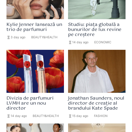
Kylie Jenner lansează un
Studiu: piața globală a
trio de parfumuri
bunurilor de lux revine
pe creștere
hourglass_full
3 day ago
format_list_bulleted
BEAUTY&HEALTH
hourglass_full
14 day ago
format_list_bulleted
ECONOMIC
Divizia de parfumuri
Jonathan Saunders, noul
LVMH are un nou
director de creație al
director
brandului Kate Spade
hourglass_full
14 day ago
format_list_bulleted
BEAUTY&HEALTH
hourglass_full
15 day ago
format_list_bulleted
FASHION