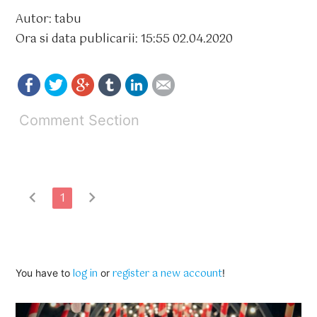
Autor: tabu
Ora si data publicarii: 15:55 02.04.2020
Comment Section
chevron_left
chevron_right
1
log in
register a new account
You have to
or
!