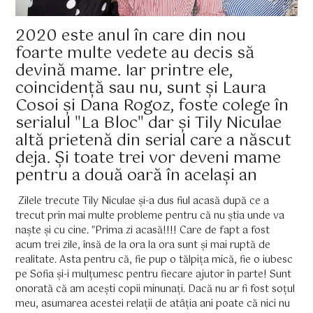
2020 este anul în care din nou
foarte multe vedete au decis să
devină mame. Iar printre ele,
coincidență sau nu, sunt și Laura
Cosoi și Dana Rogoz, foste colege în
serialul "La Bloc" dar și Tily Niculae
altă prietenă din serial care a născut
deja. Și toate trei vor deveni mame
pentru a două oară în același an
Zilele trecute Tily Niculae și-a dus fiul acasă după ce a
trecut prin mai multe probleme pentru că nu știa unde va
naște și cu cine. "Prima zi acasă!!!! Care de fapt a fost
acum trei zile, însă de la ora la ora sunt și mai ruptă de
realitate. Asta pentru că, fie pup o tălpița mică, fie o iubesc
pe Sofia și-i mulțumesc pentru fiecare ajutor în parte! Sunt
onorată că am acești copii minunați. Dacă nu ar fi fost soțul
meu, asumarea acestei relații de atâția ani poate că nici nu