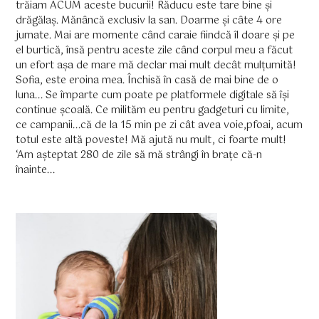
trăiam ACUM aceste bucurii! Răducu este tare bine și
drăgălaș. Mănâncă exclusiv la san. Doarme și câte 4 ore
jumate. Mai are momente când caraie fiindcă îl doare și pe
el burtică, însă pentru aceste zile când corpul meu a făcut
un efort așa de mare mă declar mai mult decât mulțumită!
Sofia, este eroina mea. Închisă în casă de mai bine de o
luna... Se împarte cum poate pe platformele digitale să își
continue școală. Ce milităm eu pentru gadgeturi cu limite,
ce campanii...că de la 15 min pe zi cât avea voie,pfoai, acum
totul este altă poveste! Mă ajută nu mult, ci foarte mult!
‘Am așteptat 280 de zile să mă strângi în brațe că-n
înainte...