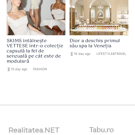
SKIMS întâlnește
Dior a deschis primul
VETTESE într-o colecție
său spa la Veneția
capsulă la fel de
hourglass_full
16 day ago
format_list_bulleted
LIFESTYLE&TRAVEL
senzuală pe cât este de
modulară
hourglass_full
15 day ago
format_list_bulleted
FASHION
Tabu.ro
Realitatea.NET