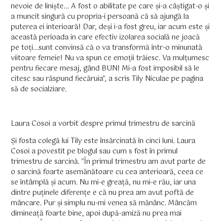
nevoie de liniște... A fost o abilitate pe care și-a câștigat-o și
a muncit singură cu propria-i persoană că să ajungă la
puterea ei interioară! Dar, deși i-a fost greu, iar acum este și
această perioada in care efectiv izolarea socială ne joacă
pe toți...sunt convinsă că o va transformă într-o minunată
viitoare femeie! Nu va spun ce emoții trăiesc. Va mulțumesc
pentru fiecare mesaj, gând BUN! Mi-a fost imposibil să le
citesc sau răspund fiecăruia", a scris Tily Niculae pe pagina
să de socialziare.
Laura Cosoi a vorbit despre primul trimestru de sarcină
Și fosta colegă lui Tily este însărcinată în cinci luni. Laura
Cosoi a povestit pe blogul sau cum s fost în primul
trimestru de sarcină. "În primul trimestru am avut parte de
o sarcină foarte asemănătoare cu cea anterioară, ceea ce
se întâmplă și acum. Nu mi-e greață, nu mi-e rău, iar una
dintre puținele diferențe e că nu prea am avut poftă de
mâncare. Pur și simplu nu-mi venea să mănânc. Mâncăm
dimineață foarte bine, apoi după-amiză nu prea mai