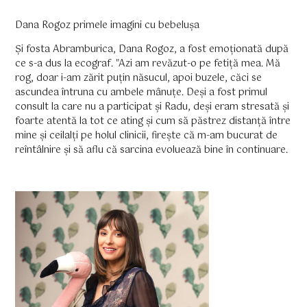
Dana Rogoz primele imagini cu bebelușa
Și fosta Abramburica, Dana Rogoz, a fost emoționată după
ce s-a dus la ecograf. "Azi am revăzut-o pe fetiță mea. Mă
rog, doar i-am zărit puțin năsucul, apoi buzele, căci se
ascundea întruna cu ambele mânuțe. Deși a fost primul
consult la care nu a participat și Radu, deși eram stresată și
foarte atentă la tot ce ating și cum să păstrez distanță între
mine și ceilalți pe holul clinicii, firește că m-am bucurat de
reîntâlnire și să aflu că sarcina evoluează bine în continuare.