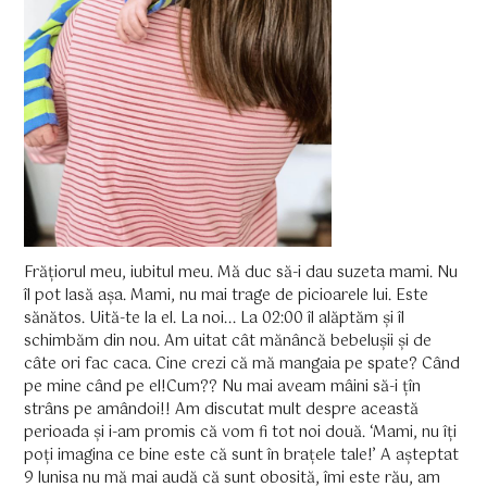
Frățiorul meu, iubitul meu. Mă duc să-i dau suzeta mami. Nu
îl pot lasă așa. Mami, nu mai trage de picioarele lui. Este
sănătos. Uită-te la el. La noi... La 02:00 îl alăptăm și îl
schimbăm din nou. Am uitat cât mănâncă bebelușii și de
câte ori fac caca. Cine crezi că mă mangaia pe spate? Când
pe mine când pe el!Cum?? Nu mai aveam mâini să-i țîn
strâns pe amândoi!! Am discutat mult despre această
perioada și i-am promis că vom fi tot noi două. ‘Mami, nu îți
poți imagina ce bine este că sunt în brațele tale!’ A așteptat
9 lunisa nu mă mai audă că sunt obosită, îmi este rău, am