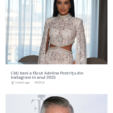
Câți bani a făcut Adelina Pestrițu din
Instagram în anul 2025
hourglass_full
1 month ago
format_list_bulleted
PEOPLE