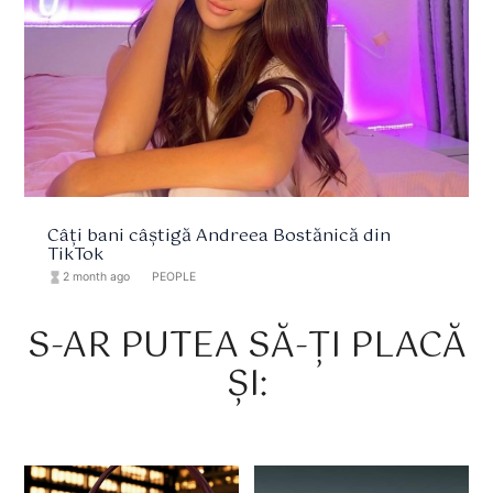
Câți bani câștigă Andreea Bostănică din
TikTok
hourglass_full
2 month ago
format_list_bulleted
PEOPLE
S-AR PUTEA SĂ-ȚI PLACĂ
ȘI: