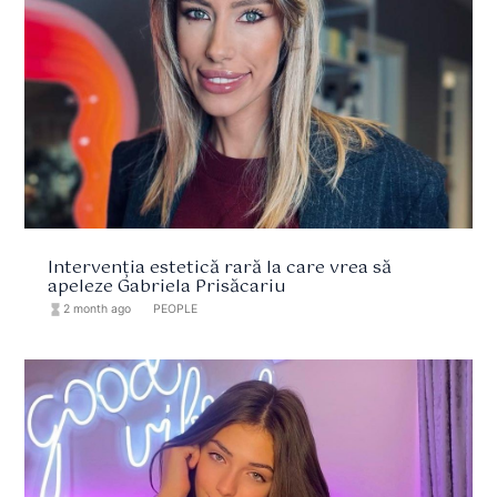
Intervenția estetică rară la care vrea să
apeleze Gabriela Prisăcariu
hourglass_full
2 month ago
format_list_bulleted
PEOPLE