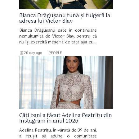
Bianca Drăgușanu tună și fulgeră la
adresa lui Victor Slav
Bianca Drăgușanu este în continuare
nemulțumită de Victor Slav, pentru că
nu își exercită meseria de tată așa cum
ar trebui. Sofia are aproape zece ani, iar
hourglass_full
format_list_bulleted
29 day ago
PEOPLE
mama ei este cea care îi asigură tot
ceea ce are nevoie, mai ales din punct
de vedere financiar.
Câți bani a făcut Adelina Pestrițu din
Instagram în anul 2025
Adelina Pestrițu, în vârstă de 39 de ani,
a reușit să adune o comunitate