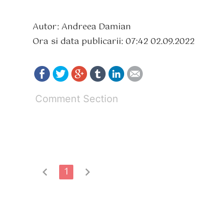
Autor: Andreea Damian
Ora si data publicarii: 07:42 02.09.2022
Comment Section
chevron_left
1
chevron_right