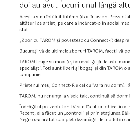
doi au avut locuri unul lângă al
Aceștia s-au întâlnit întâmplător în avion. Prezentat
altături de artist, pe care a încărcat-o în social med
stat.
„Zbor cu TAROM și povestesc cu Connect-R despre
Bucurați-vă de ultimele zboruri TAROM, faceți-vă poz
TAROM trage sa moară și au avut grijă de asta manager
specialiști. Toți sunt liberi și bogați și din TAROM 
companiei.
Prietenul meu, Connect-R e cel cu ‘Vara nu dorm’… 
TAROM, nu renunța la visele tale, continuă să dormi!
Îndrăgitul prezentator TV și-a făcut un obicei în a c
Recent, el a făcut un „control” și prin stațiunea Bă
Negru s-a arătat complet dezamăgit de modul în car