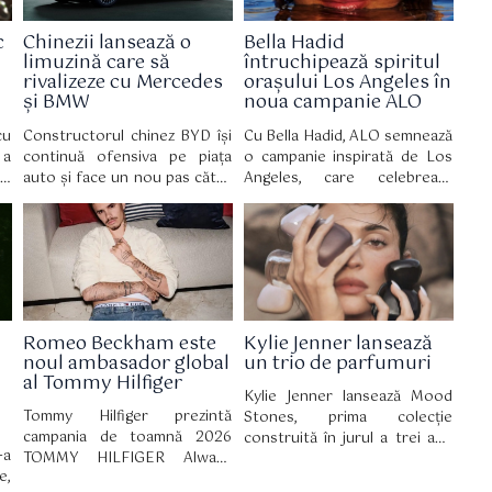
c
Chinezii lansează o
Bella Hadid
limuzină care să
întruchipează spiritul
rivalizeze cu Mercedes
orașului Los Angeles în
și BMW
noua campanie ALO
cu
Constructorul chinez BYD își
Cu Bella Hadid, ALO semnează
 a
continuă ofensiva pe piața
o campanie inspirată de Los
x,
auto și face un nou pas către
Angeles, care celebrează
ce
segmentul premium, odată cu
bunăstarea autentică, bazată
au
lansarea modelului Da Han, o
pe echilibru, mișcare și
pe
limuzină electrică de mari
acceptare de sine.
le
dimensiuni care țintește
direct rivali consacrați precum
Mercedes S-Class, Mercedes
EQS și BMW Seria 7.
Romeo Beckham este
Kylie Jenner lansează
noul ambasador global
un trio de parfumuri
al Tommy Hilfiger
Kylie Jenner lansează Mood
Tommy Hilfiger prezintă
Stones, prima colecție
campania de toamnă 2026
construită în jurul a trei ape
-a
TOMMY HILFIGER Always
de parfum distincte. Noua
e,
Denim cu Romeo Beckham în
gamă fost lansată oficial pe 30