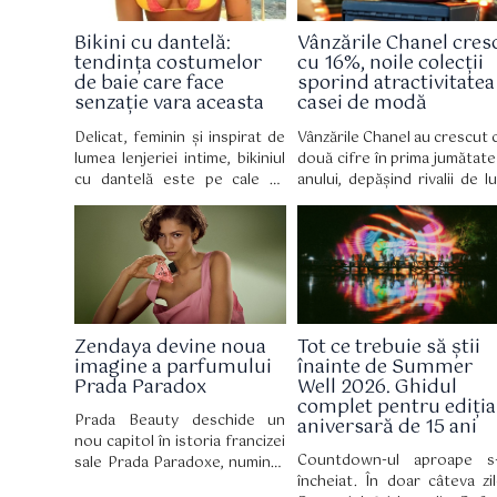
Bikini cu dantelă:
Vânzările Chanel cres
tendința costumelor
cu 16%, noile colecții
de baie care face
sporind atractivitatea
senzație vara aceasta
casei de modă
Delicat, feminin și inspirat de
Vânzările Chanel au crescut 
lumea lenjeriei intime, bikiniul
două cifre în prima jumătate
cu dantelă este pe cale să
anului, depășind rivalii de lu
devină piesa vestimentară
inclusiv LVMH, deoare
obligatorie a verii 2026,
cumpărătorii bogați 
reinventând costumul de baie
cheltuit o grămadă de bani 
cu o eleganță retro irezistibilă.
noile creații de modă a
designerului Matthieu Blazy.
Zendaya devine noua
Tot ce trebuie să știi
imagine a parfumului
înainte de Summer
Prada Paradox
Well 2026. Ghidul
complet pentru ediția
Prada Beauty deschide un
aniversară de 15 ani
nou capitol în istoria francizei
Countdown-ul aproape s
sale Prada Paradoxe, numind-
încheiat. În doar câteva zil
o pe Zendaya ambasador