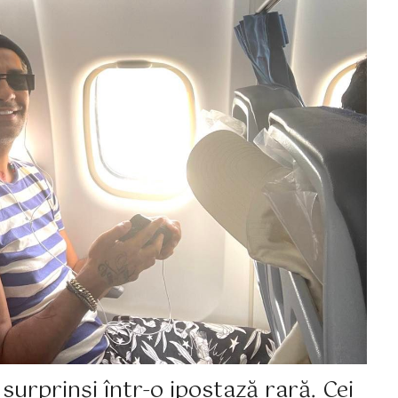
urprinși într-o ipostază rară. Cei