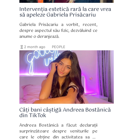
Intervenția estetică rară la care vrea
să apeleze Gabriela Prisăcariu
Gabriela Prisăcariu a vorbit, recent,
despre aspectul său fizic, dezvăluind ce
anume o deranjează.
hourglass_full
format_list_bulleted
2 month ago
PEOPLE
Câți bani câștigă Andreea Bostănică
din TikTok
Andreea Bostănică a făcut declarații
surprinzătoare despre veniturile pe
care le obține din activitatea sa pe