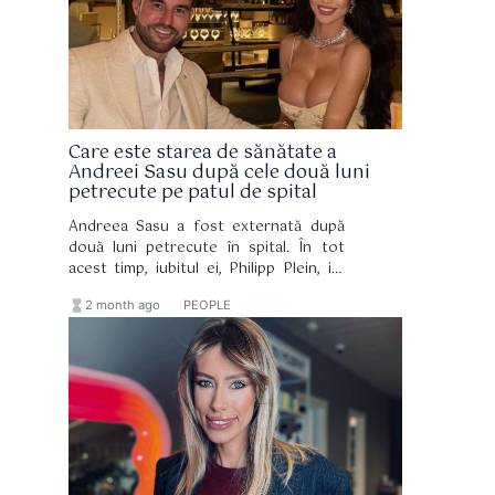
Care este starea de sănătate a
Andreei Sasu după cele două luni
petrecute pe patul de spital
Andreea Sasu a fost externată după
două luni petrecute în spital. În tot
acest timp, iubitul ei, Philipp Plein, i-a
fost alături constant și a sprijinit-o.
hourglass_full
format_list_bulleted
2 month ago
PEOPLE