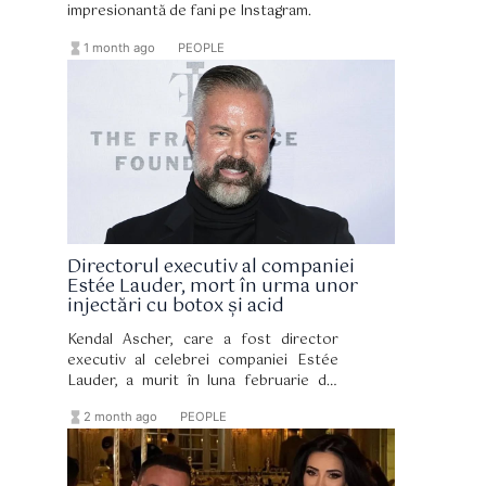
impresionantă de fani pe Instagram.
hourglass_full
format_list_bulleted
1 month ago
PEOPLE
Directorul executiv al companiei
Estée Lauder, mort în urma unor
injectări cu botox și acid
Kendal Ascher, care a fost director
executiv al celebrei companiei Estée
Lauder, a murit în luna februarie din
cauza unei insuficiențe respiratorii
hourglass_full
format_list_bulleted
2 month ago
PEOPLE
acute provocate de o embolie
pulmonară cauzată de material străin
introdus în urma unor injecții cu fillere
cosmetice.