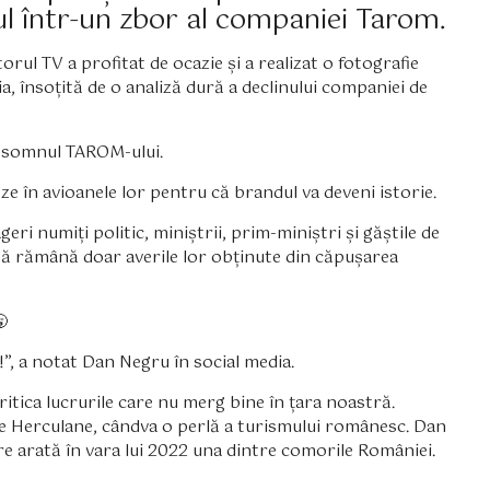
tul într-un zbor al companiei Tarom.
orul TV a profitat de ocazie și a realizat o fotografie
ia, însoțită de o analiză dură a declinului companiei de
 somnul TAROM-ului.
e în avioanele lor pentru că brandul va deveni istorie.
i numiți politic, miniștrii, prim-miniștri și găștile de
o să rămână doar averile lor obținute din căpușarea

”, a notat Dan Negru în social media.
ritica lucrurile care nu merg bine în țara noastră.
ile Herculane, cândva o perlă a turismului românesc. Dan
e arată în vara lui 2022 una dintre comorile României.