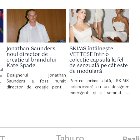
ea
rol principal. Campania a fost
iulie pe site-ul Kylie
re
filmată în cadrul hotelului The
Cosmetics, iar din 2 august
in
Mark, unde stilul newyorkez și
este disponibilă și în
ă,
influența culturală se
magazinele partenerilor..
țe
întâlnesc.
ni
er
up
Jonathan Saunders,
SKIMS întâlnește
rs
noul director de
VETTESE într-o
ii
creație al brandului
colecție capsulă la fel
Kate Spade
de senzuală pe cât este
ul
de modulară
Designerul Jonathan
or
Pentru prima dată, SKIMS
Saunders a fost numit
nd
colaborează cu un designer
director de creație pentru
pe
emergent și a semnat o
Kate Spade, marcând un
re
colecție capsulă în ediție
moment-cheie pentru brandul
ni
limitată cu VETTESE, în care
newyorkez, care a funcționat
draparea devine un adevărat
în ultimii cinci ani fără o
domeniu de expresie.
persoană anume în acest
post.
Tabu.ro
ET
Real