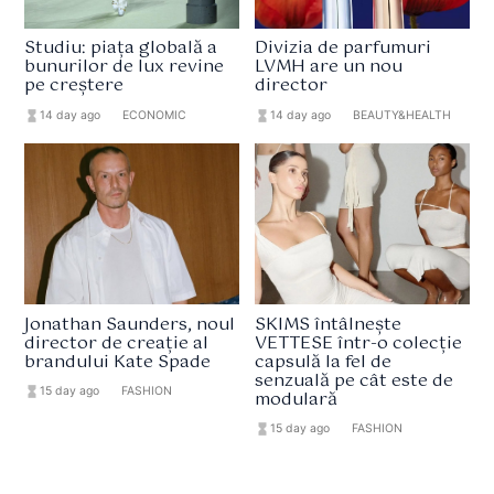
Studiu: piața globală a
Divizia de parfumuri
bunurilor de lux revine
LVMH are un nou
pe creștere
director
hourglass_full
14 day ago
format_list_bulleted
ECONOMIC
hourglass_full
14 day ago
format_list_bulleted
BEAUTY&HEALTH
Jonathan Saunders, noul
SKIMS întâlnește
director de creație al
VETTESE într-o colecție
brandului Kate Spade
capsulă la fel de
senzuală pe cât este de
hourglass_full
15 day ago
format_list_bulleted
FASHION
modulară
hourglass_full
15 day ago
format_list_bulleted
FASHION