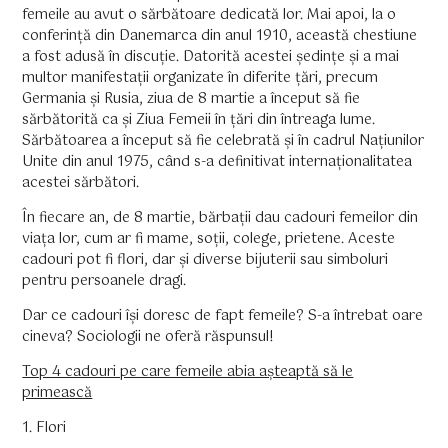
femeile au avut o sărbătoare dedicată lor. Mai apoi, la o
conferință din Danemarca din anul 1910, această chestiune
a fost adusă în discuție. Datorită acestei ședințe și a mai
multor manifestații organizate în diferite țări, precum
Germania și Rusia, ziua de 8 martie a început să fie
sărbătorită ca și Ziua Femeii în țări din întreaga lume.
Sărbătoarea a început să fie celebrată și în cadrul Națiunilor
Unite din anul 1975, când s-a definitivat internaționalitatea
acestei sărbători.
În fiecare an, de 8 martie, bărbații dau cadouri femeilor din
viața lor, cum ar fi mame, soții, colege, prietene. Aceste
cadouri pot fi flori, dar și diverse bijuterii sau simboluri
pentru persoanele dragi.
Dar ce cadouri își doresc de fapt femeile? S-a întrebat oare
cineva? Sociologii ne oferă răspunsul!
Top 4 cadouri pe care femeile abia așteaptă să le
primească
1. Flori