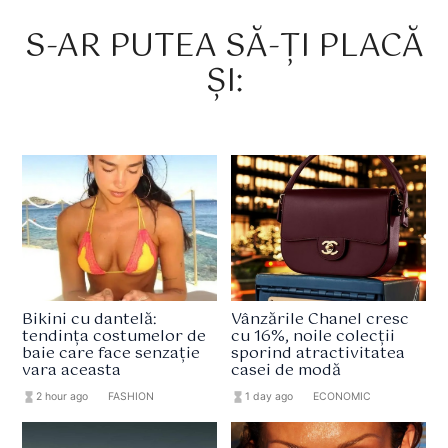
S-AR PUTEA SĂ-ȚI PLACĂ
ȘI:
Bikini cu dantelă:
Vânzările Chanel cresc
tendința costumelor de
cu 16%, noile colecții
baie care face senzație
sporind atractivitatea
vara aceasta
casei de modă
hourglass_full
2 hour ago
format_list_bulleted
FASHION
hourglass_full
1 day ago
format_list_bulleted
ECONOMIC