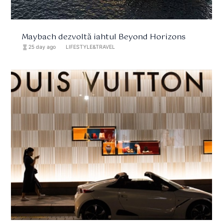
Maybach dezvoltă iahtul Beyond Horizons
hourglass_full
25 day ago
format_list_bulleted
LIFESTYLE&TRAVEL