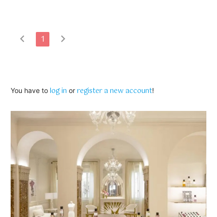
chevron_left
chevron_right
1
log in
register a new account
You have to
or
!