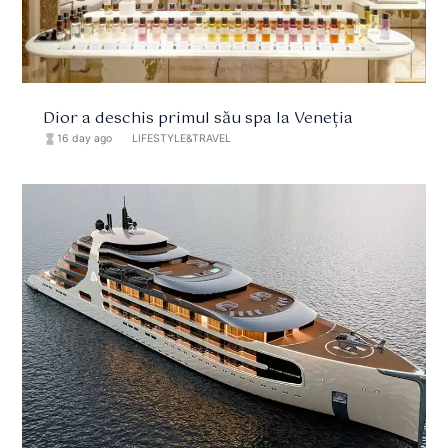
Dior a deschis primul său spa la Veneția
hourglass_full
16 day ago
format_list_bulleted
LIFESTYLE&TRAVEL