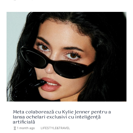
Meta colaborează cu Kylie Jenner pentru a
lansa ochelari exclusivi cu inteligență
artificială
hourglass_full
1 month ago
format_list_bulleted
LIFESTYLE&TRAVEL