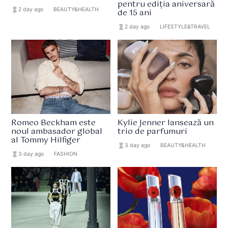
pentru ediția aniversară
hourglass_full
2 day ago
format_list_bulleted
BEAUTY&HEALTH
de 15 ani
hourglass_full
2 day ago
format_list_bulleted
LIFESTYLE&TRAVEL
Romeo Beckham este
Kylie Jenner lansează un
noul ambasador global
trio de parfumuri
al Tommy Hilfiger
hourglass_full
3 day ago
format_list_bulleted
BEAUTY&HEALTH
hourglass_full
3 day ago
format_list_bulleted
FASHION