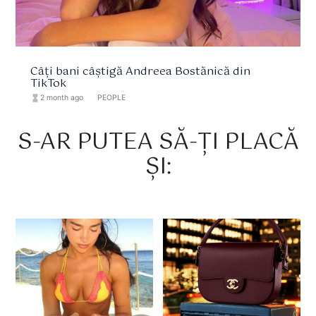
Câți bani câștigă Andreea Bostănică din
TikTok
hourglass_full
2 month ago
format_list_bulleted
PEOPLE
S-AR PUTEA SĂ-ȚI PLACĂ
ȘI: