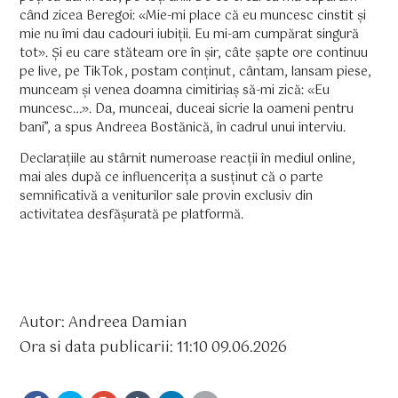
când zicea Beregoi: «Mie-mi place că eu muncesc cinstit și
mie nu îmi dau cadouri iubiții. Eu mi-am cumpărat singură
tot». Și eu care stăteam ore în șir, câte șapte ore continuu
pe live, pe TikTok, postam conținut, cântam, lansam piese,
munceam și venea doamna cimitiriaș să-mi zică: «Eu
muncesc…». Da, munceai, duceai sicrie la oameni pentru
bani”, a spus Andreea Bostănică, în cadrul unui interviu.
Declarațiile au stârnit numeroase reacții în mediul online,
mai ales după ce influencerița a susținut că o parte
semnificativă a veniturilor sale provin exclusiv din
activitatea desfășurată pe platformă.
Autor: Andreea Damian
Ora si data publicarii: 11:10 09.06.2026