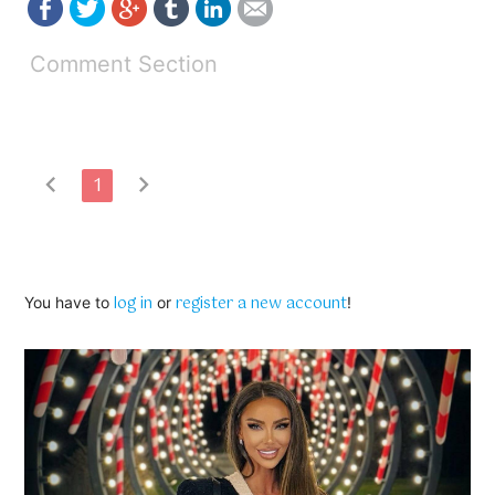
Comment Section
chevron_left
chevron_right
1
log in
register a new account
You have to
or
!