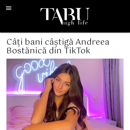
menu
Câți bani câștigă Andreea
Bostănică din TikTok