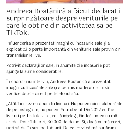
Andreea Bostănică a făcut declarații
surprinzătoare despre veniturile pe
care le obține din activitatea sa pe
TikTok.
Influencerița a prezentat imagini cu încasările sale și a
explicat că o parte importantă din veniturile sale provin din
transmisiunile live.
Potrivit declarațiilor sale, în anumite zile încasările pot
ajunge la sume considerabile.
În cadrul unui interviu, Andreea Bostănică a prezentat
imagini cu încasările sale și a permis moderatorului să
verifice datele direct pe telefonul său.
„Atât încasez eu doar din live-uri. Nu punem aici colaborările
de pe Instagram, nu punem YouTube-ul. Din 2022 eu fac
live-uri pe TikTok. Uite, ca să înțelegi, fiindcă lumea nu mă
crede. Doar într-o zi, 30.000 de dolari. Și, dacă nu mă crezi,
poți să dai în sus, pe toți anii. De ce crezi că mă supăram