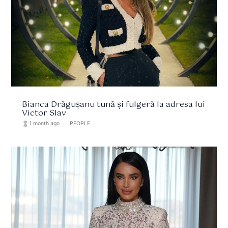
Bianca Drăgușanu tună și fulgeră la adresa lui
Victor Slav
hourglass_full
1 month ago
format_list_bulleted
PEOPLE