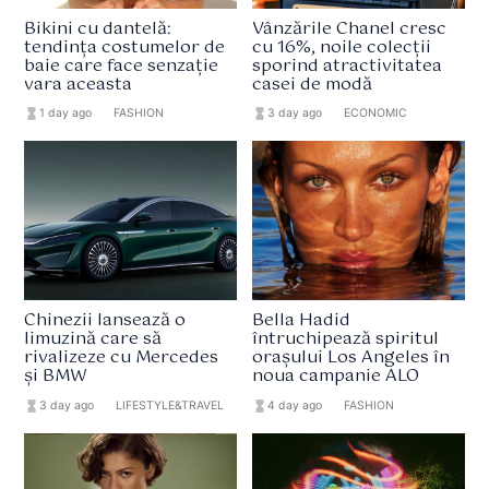
Bikini cu dantelă:
Vânzările Chanel cresc
tendința costumelor de
cu 16%, noile colecții
baie care face senzație
sporind atractivitatea
vara aceasta
casei de modă
hourglass_full
1 day ago
format_list_bulleted
FASHION
hourglass_full
3 day ago
format_list_bulleted
ECONOMIC
Chinezii lansează o
Bella Hadid
limuzină care să
întruchipează spiritul
rivalizeze cu Mercedes
orașului Los Angeles în
și BMW
noua campanie ALO
hourglass_full
3 day ago
format_list_bulleted
LIFESTYLE&TRAVEL
hourglass_full
4 day ago
format_list_bulleted
FASHION