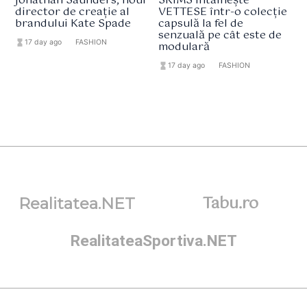
Jonathan Saunders, noul
SKIMS întâlnește
director de creație al
VETTESE într-o colecție
brandului Kate Spade
capsulă la fel de
senzuală pe cât este de
hourglass_full
17 day ago
format_list_bulleted
FASHION
modulară
hourglass_full
17 day ago
format_list_bulleted
FASHION
Tabu.ro
Realitatea.NET
RealitateaSportiva.NET