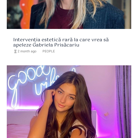
Intervenția estetică rară la care vrea să
apeleze Gabriela Prisăcariu
hourglass_full
2 month ago
format_list_bulleted
PEOPLE