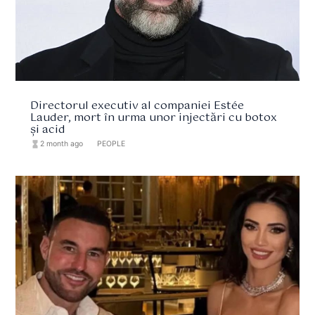
Directorul executiv al companiei Estée
Lauder, mort în urma unor injectări cu botox
și acid
hourglass_full
2 month ago
format_list_bulleted
PEOPLE