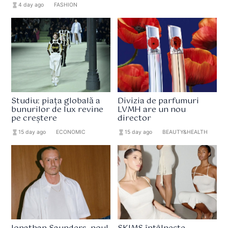
hourglass_full
4 day ago
format_list_bulleted
FASHION
Studiu: piața globală a
Divizia de parfumuri
bunurilor de lux revine
LVMH are un nou
pe creștere
director
hourglass_full
15 day ago
format_list_bulleted
ECONOMIC
hourglass_full
15 day ago
format_list_bulleted
BEAUTY&HEALTH