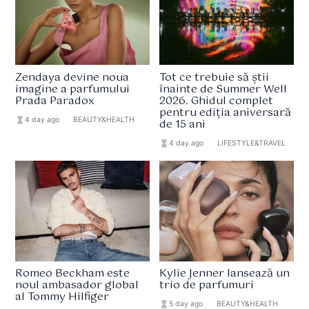
Zendaya devine noua
Tot ce trebuie să știi
imagine a parfumului
înainte de Summer Well
Prada Paradox
2026. Ghidul complet
pentru ediția aniversară
hourglass_full
4 day ago
format_list_bulleted
BEAUTY&HEALTH
de 15 ani
hourglass_full
4 day ago
format_list_bulleted
LIFESTYLE&TRAVEL
Romeo Beckham este
Kylie Jenner lansează un
noul ambasador global
trio de parfumuri
al Tommy Hilfiger
hourglass_full
5 day ago
format_list_bulleted
BEAUTY&HEALTH