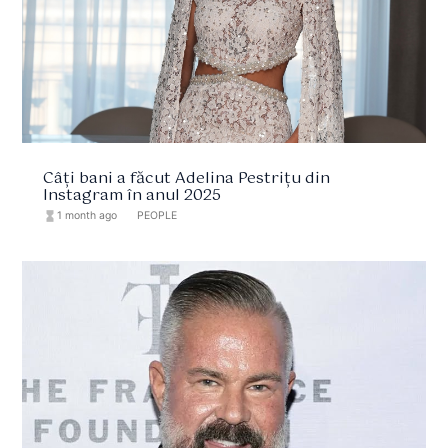
Câți bani a făcut Adelina Pestrițu din
Instagram în anul 2025
hourglass_full
1 month ago
format_list_bulleted
PEOPLE