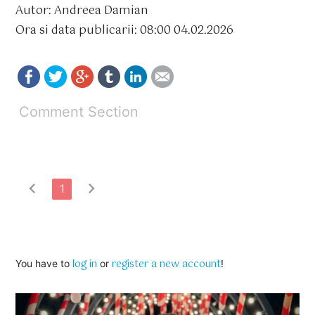
Autor: Andreea Damian
Ora si data publicarii: 08:00 04.02.2026
Comment Section
chevron_left
chevron_right
1
log in
register a new account
You have to
or
!