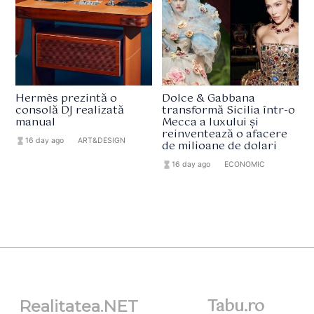
Hermès prezintă o
Dolce & Gabbana
consolă DJ realizată
transformă Sicilia într-o
manual
Mecca a luxului și
reinventează o afacere
hourglass_full
16 day ago
format_list_bulleted
ART&DESIGN
de milioane de dolari
hourglass_full
16 day ago
format_list_bulleted
ECONOMIC
Tabu.ro
Realitatea.NET