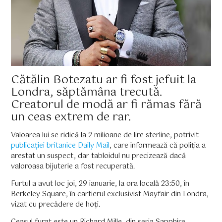
Cătălin Botezatu ar fi fost jefuit la
Londra, săptămâna trecută.
Creatorul de modă ar fi rămas fără
un ceas extrem de rar.
Valoarea lui se ridică la 2 milioane de lire sterline, potrivit
publicației britanice Daily Mail
, care informează că poliția a
arestat un suspect, dar tabloidul nu precizează dacă
valoroasa bijuterie a fost recuperată.
Furtul a avut loc joi, 29 ianuarie, la ora locală 23:50, în
Berkeley Square, în cartierul exclusivist Mayfair din Londra,
vizat cu precădere de hoți.
Ceasul furat este un Richard Mille, din seria Sapphire,