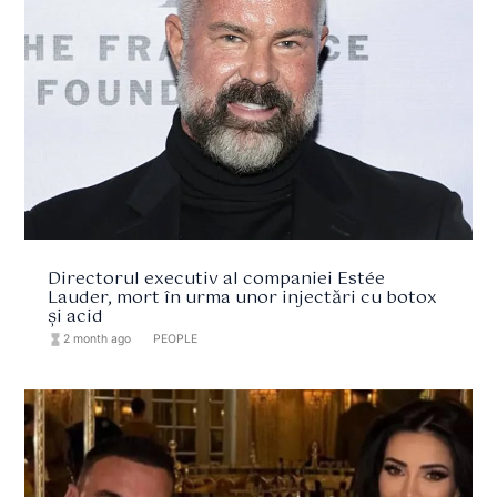
Directorul executiv al companiei Estée
Lauder, mort în urma unor injectări cu botox
și acid
hourglass_full
2 month ago
format_list_bulleted
PEOPLE