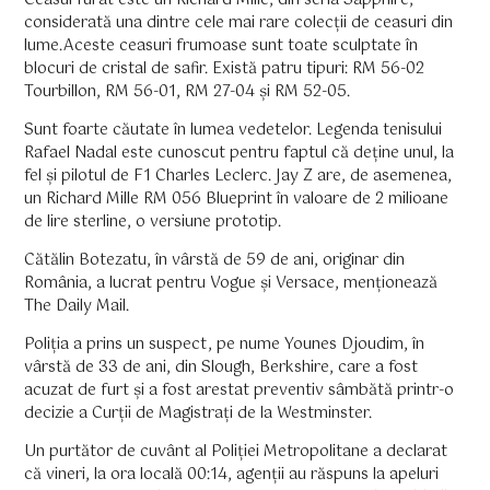
considerată una dintre cele mai rare colecții de ceasuri din
lume.Aceste ceasuri frumoase sunt toate sculptate în
blocuri de cristal de safir. Există patru tipuri: RM 56-02
Tourbillon, RM 56-01, RM 27-04 și RM 52-05.
Sunt foarte căutate în lumea vedetelor. Legenda tenisului
Rafael Nadal este cunoscut pentru faptul că deține unul, la
fel și pilotul de F1 Charles Leclerc. Jay Z are, de asemenea,
un Richard Mille RM 056 Blueprint în valoare de 2 milioane
de lire sterline, o versiune prototip.
Cătălin Botezatu, în vârstă de 59 de ani, originar din
România, a lucrat pentru Vogue și Versace, menționează
The Daily Mail.
Poliția a prins un suspect, pe nume Younes Djoudim, în
vârstă de 33 de ani, din Slough, Berkshire, care a fost
acuzat de furt și a fost arestat preventiv sâmbătă printr-o
decizie a Curții de Magistrați de la Westminster.
Un purtător de cuvânt al Poliției Metropolitane a declarat
că vineri, la ora locală 00:14, agenții au răspuns la apeluri