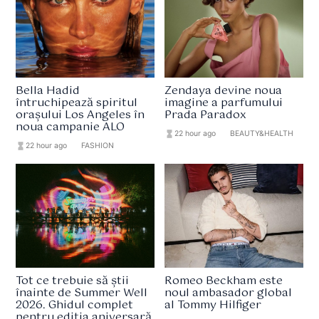
Bella Hadid
Zendaya devine noua
întruchipează spiritul
imagine a parfumului
orașului Los Angeles în
Prada Paradox
noua campanie ALO
hourglass_full
22 hour ago
format_list_bulleted
BEAUTY&HEALTH
hourglass_full
22 hour ago
format_list_bulleted
FASHION
Tot ce trebuie să știi
Romeo Beckham este
înainte de Summer Well
noul ambasador global
2026. Ghidul complet
al Tommy Hilfiger
pentru ediția aniversară