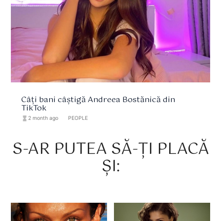
Câți bani câștigă Andreea Bostănică din
TikTok
hourglass_full
2 month ago
format_list_bulleted
PEOPLE
S-AR PUTEA SĂ-ȚI PLACĂ
ȘI: