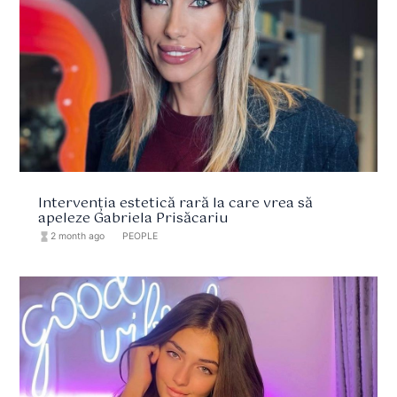
Intervenția estetică rară la care vrea să
apeleze Gabriela Prisăcariu
hourglass_full
2 month ago
format_list_bulleted
PEOPLE