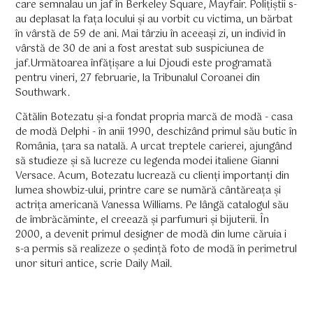
care semnalau un jaf în Berkeley Square, Mayfair. Polițiștii s-
au deplasat la fața locului și au vorbit cu victima, un bărbat
în vârstă de 59 de ani. Mai târziu în aceeași zi, un individ în
vârstă de 30 de ani a fost arestat sub suspiciunea de
jaf.Următoarea înfățișare a lui Djoudi este programată
pentru vineri, 27 februarie, la Tribunalul Coroanei din
Southwark.
Cătălin Botezatu și-a fondat propria marcă de modă - casa
de modă Delphi - în anii 1990, deschizând primul său butic în
România, țara sa natală. A urcat treptele carierei, ajungând
să studieze și să lucreze cu legenda modei italiene Gianni
Versace. Acum, Botezatu lucrează cu clienți importanți din
lumea showbiz-ului, printre care se numără cântăreața și
actrița americană Vanessa Williams. Pe lângă catalogul său
de îmbrăcăminte, el creează și parfumuri și bijuterii. În
2000, a devenit primul designer de modă din lume căruia i
s-a permis să realizeze o ședință foto de modă în perimetrul
unor situri antice, scrie Daily Mail.