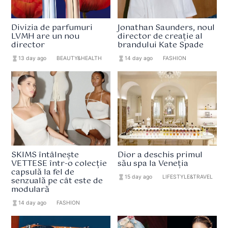
Divizia de parfumuri
Jonathan Saunders, noul
LVMH are un nou
director de creație al
director
brandului Kate Spade
hourglass_full
13 day ago
format_list_bulleted
BEAUTY&HEALTH
hourglass_full
14 day ago
format_list_bulleted
FASHION
SKIMS întâlnește
Dior a deschis primul
VETTESE într-o colecție
său spa la Veneția
capsulă la fel de
hourglass_full
15 day ago
format_list_bulleted
LIFESTYLE&TRAVEL
senzuală pe cât este de
modulară
hourglass_full
14 day ago
format_list_bulleted
FASHION