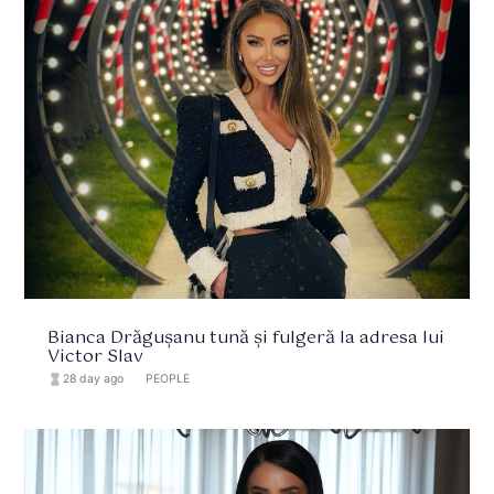
Bianca Drăgușanu tună și fulgeră la adresa lui
Victor Slav
hourglass_full
28 day ago
format_list_bulleted
PEOPLE