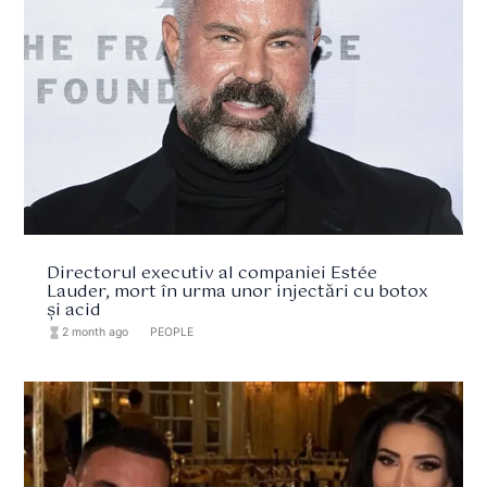
Directorul executiv al companiei Estée
Lauder, mort în urma unor injectări cu botox
și acid
hourglass_full
2 month ago
format_list_bulleted
PEOPLE