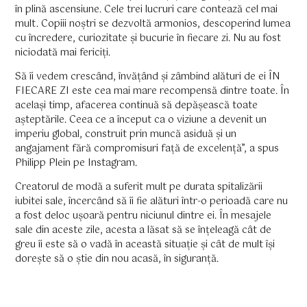
în plină ascensiune. Cele trei lucruri care contează cel mai
mult. Copiii noștri se dezvoltă armonios, descoperind lumea
cu încredere, curiozitate și bucurie în fiecare zi. Nu au fost
niciodată mai fericiți.
Să îi vedem crescând, învățând și zâmbind alături de ei ÎN
FIECARE ZI este cea mai mare recompensă dintre toate. În
același timp, afacerea continuă să depășească toate
așteptările. Ceea ce a început ca o viziune a devenit un
imperiu global, construit prin muncă asiduă și un
angajament fără compromisuri față de excelență”, a spus
Philipp Plein pe Instagram.
Creatorul de modă a suferit mult pe durata spitalizării
iubitei sale, încercând să îi fie alături într-o perioadă care nu
a fost deloc ușoară pentru niciunul dintre ei. În mesajele
sale din aceste zile, acesta a lăsat să se înțeleagă cât de
greu îi este să o vadă în această situație și cât de mult își
dorește să o știe din nou acasă, în siguranță.