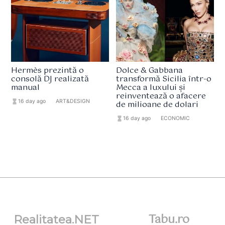
Hermès prezintă o
Dolce & Gabbana
consolă DJ realizată
transformă Sicilia într-o
manual
Mecca a luxului și
reinventează o afacere
hourglass_full
16 day ago
format_list_bulleted
ART&DESIGN
de milioane de dolari
hourglass_full
16 day ago
format_list_bulleted
ECONOMIC
Tabu.ro
Realitatea.NET