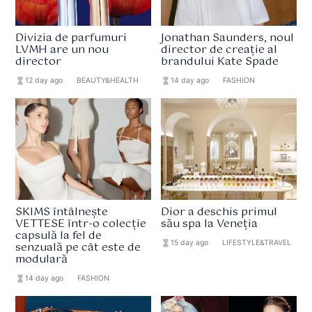
Divizia de parfumuri
Jonathan Saunders, noul
LVMH are un nou
director de creație al
director
brandului Kate Spade
hourglass_full
12 day ago
format_list_bulleted
BEAUTY&HEALTH
hourglass_full
14 day ago
format_list_bulleted
FASHION
SKIMS întâlnește
Dior a deschis primul
VETTESE într-o colecție
său spa la Veneția
capsulă la fel de
hourglass_full
15 day ago
format_list_bulleted
LIFESTYLE&TRAVEL
senzuală pe cât este de
modulară
hourglass_full
14 day ago
format_list_bulleted
FASHION