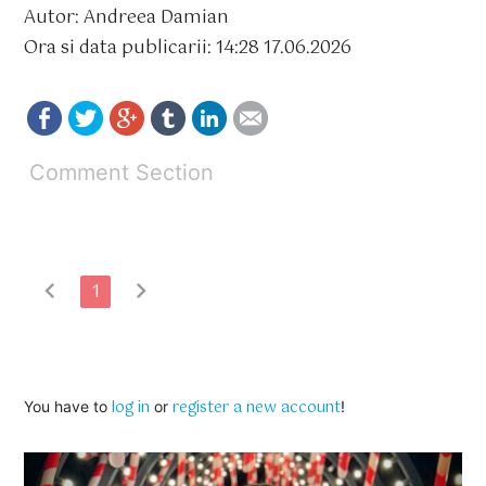
Autor: Andreea Damian
Ora si data publicarii: 14:28 17.06.2026
Comment Section
chevron_left
chevron_right
1
log in
register a new account
You have to
or
!