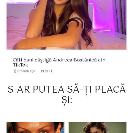
Câți bani câștigă Andreea Bostănică din
TikTok
hourglass_full
2 month ago
format_list_bulleted
PEOPLE
S-AR PUTEA SĂ-ȚI PLACĂ
ȘI: