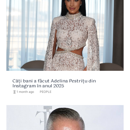
Câți bani a făcut Adelina Pestrițu din
Instagram în anul 2025
hourglass_full
1 month ago
format_list_bulleted
PEOPLE