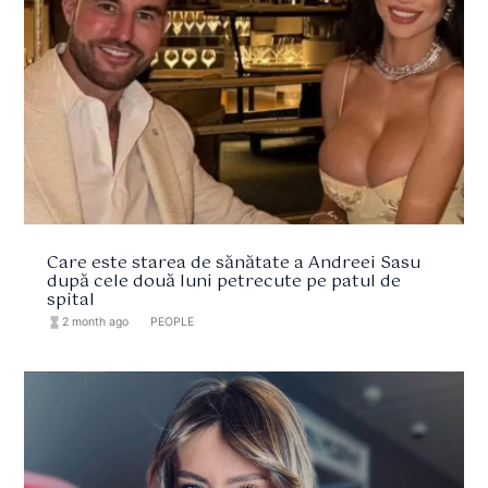
Care este starea de sănătate a Andreei Sasu
după cele două luni petrecute pe patul de
spital
hourglass_full
2 month ago
format_list_bulleted
PEOPLE