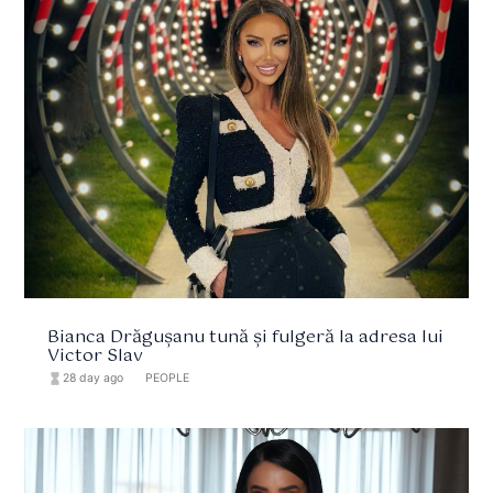
Bianca Drăgușanu tună și fulgeră la adresa lui
Victor Slav
hourglass_full
28 day ago
format_list_bulleted
PEOPLE