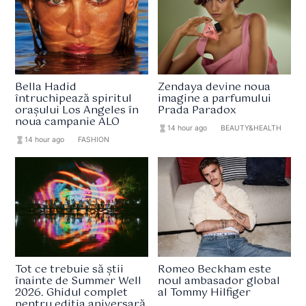
Bella Hadid
Zendaya devine noua
întruchipează spiritul
imagine a parfumului
orașului Los Angeles în
Prada Paradox
noua campanie ALO
hourglass_full
14 hour ago
format_list_bulleted
BEAUTY&HEALTH
hourglass_full
14 hour ago
format_list_bulleted
FASHION
Tot ce trebuie să știi
Romeo Beckham este
înainte de Summer Well
noul ambasador global
2026. Ghidul complet
al Tommy Hilfiger
pentru ediția aniversară