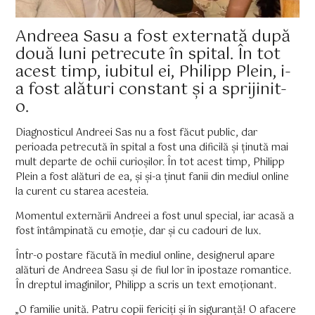
Andreea Sasu a fost externată după
două luni petrecute în spital. În tot
acest timp, iubitul ei, Philipp Plein, i-
a fost alături constant și a sprijinit-
o.
Diagnosticul Andreei Sas nu a fost făcut public, dar
perioada petrecută în spital a fost una dificilă și ținută mai
mult departe de ochii curioșilor. În tot acest timp, Philipp
Plein a fost alături de ea, și și-a ținut fanii din mediul online
la curent cu starea acesteia.
Momentul externării Andreei a fost unul special, iar acasă a
fost întâmpinată cu emoție, dar și cu cadouri de lux.
Într-o postare făcută în mediul online, designerul apare
alături de Andreea Sasu și de fiul lor în ipostaze romantice.
În dreptul imaginilor, Philipp a scris un text emoționant.
„O familie unită. Patru copii fericiți și în siguranță! O afacere