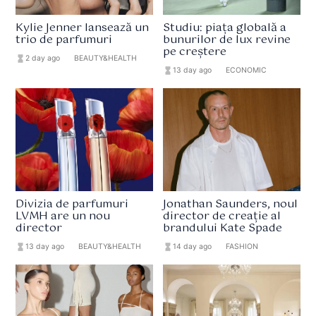
Kylie Jenner lansează un
Studiu: piața globală a
trio de parfumuri
bunurilor de lux revine
pe creștere
hourglass_full
2 day ago
format_list_bulleted
BEAUTY&HEALTH
hourglass_full
13 day ago
format_list_bulleted
ECONOMIC
Divizia de parfumuri
Jonathan Saunders, noul
LVMH are un nou
director de creație al
director
brandului Kate Spade
hourglass_full
13 day ago
format_list_bulleted
BEAUTY&HEALTH
hourglass_full
14 day ago
format_list_bulleted
FASHION