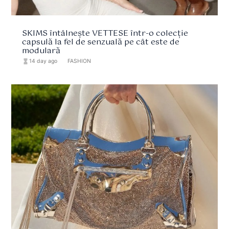
SKIMS întâlnește VETTESE într-o colecție
capsulă la fel de senzuală pe cât este de
modulară
hourglass_full
14 day ago
format_list_bulleted
FASHION