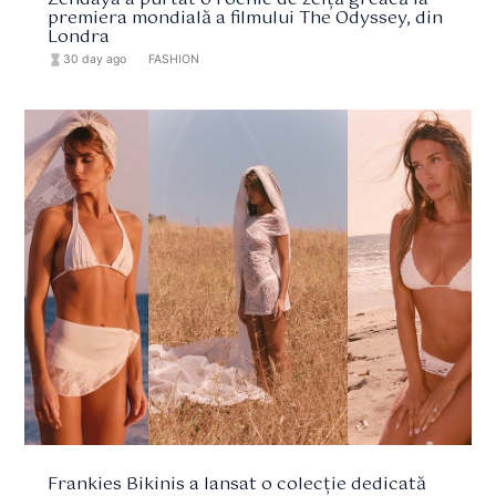
Zendaya a purtat o rochie de zeiță greacă la
premiera mondială a filmului The Odyssey, din
Londra
hourglass_full
30 day ago
format_list_bulleted
FASHION
Frankies Bikinis a lansat o colecție dedicată