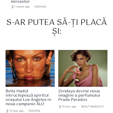
mireselor
hourglass_full
1 month ago
format_list_bulleted
FASHION
S-AR PUTEA SĂ-ȚI PLACĂ
ȘI:
Bella Hadid
Zendaya devine noua
întruchipează spiritul
imagine a parfumului
orașului Los Angeles în
Prada Paradox
noua campanie ALO
hourglass_full
15 hour ago
format_list_bulleted
BEAUTY&HEALTH
hourglass_full
15 hour ago
format_list_bulleted
FASHION