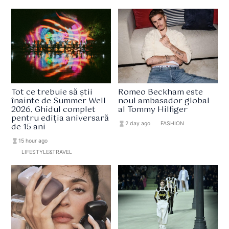
Tot ce trebuie să știi
Romeo Beckham este
înainte de Summer Well
noul ambasador global
2026. Ghidul complet
al Tommy Hilfiger
pentru ediția aniversară
hourglass_full
2 day ago
format_list_bulleted
FASHION
de 15 ani
hourglass_full
15 hour ago
format_list_bulleted
LIFESTYLE&TRAVEL