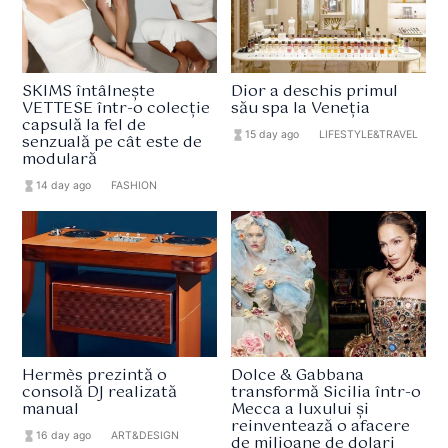
SKIMS întâlnește
Dior a deschis primul
VETTESE într-o colecție
său spa la Veneția
capsulă la fel de
hourglass_full
15 day ago
format_list_bulleted
LIFESTYLE&TRAVEL
senzuală pe cât este de
modulară
hourglass_full
14 day ago
format_list_bulleted
FASHION
Hermès prezintă o
Dolce & Gabbana
consolă DJ realizată
transformă Sicilia într-o
manual
Mecca a luxului și
reinventează o afacere
hourglass_full
16 day ago
format_list_bulleted
ART&DESIGN
de milioane de dolari