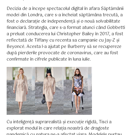
Decizia de a începe spectacolul digital în afara Săptămânii
modei din Londra, care s-a încheiat săptămâna trecută, a
fost o declarație de independență și o nouă solvabilitate
financiară. Strategia, care s-a format atunci când Gobbetti
a preluat conducerea lui Christopher Bailey în 2017, a fost
reflectată de Tiffany cu recenta sa campanie cu Jay-Z și
Beyoncé. Acesta l-a ajutat pe Burberry să se recupereze
după pierderile provocate de coronavirus, care au fost
confirmate în cifrele publicate în luna iulie.
Cu inteligență suprarealistă și execuție rigidă, Tisci a
explorat modul în care relația noastră de dragoste
pandemică cu natura ne-a afectat viața. Modelele purtau