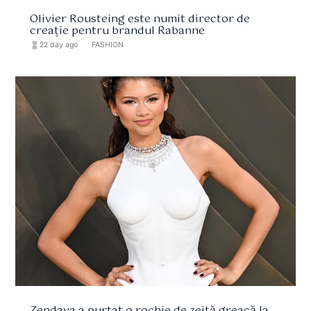
Olivier Rousteing este numit director de
creație pentru brandul Rabanne
hourglass_full
22 day ago
format_list_bulleted
FASHION