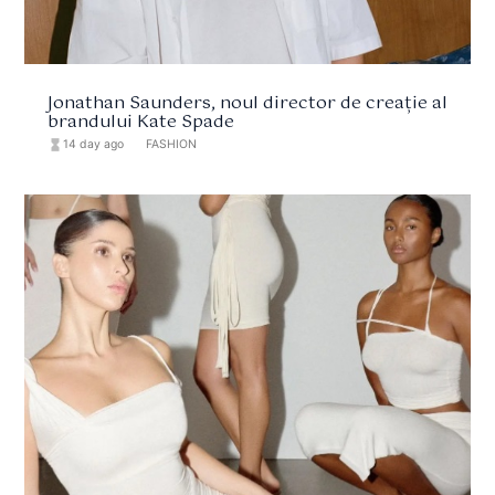
Jonathan Saunders, noul director de creație al
brandului Kate Spade
hourglass_full
14 day ago
format_list_bulleted
FASHION