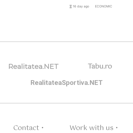
hourglass_full
16 day ago
format_list_bulleted
ECONOMIC
Tabu.ro
Realitatea.NET
RealitateaSportiva.NET
Contact •
Work with us •