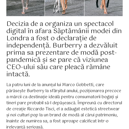
Decizia de a organiza un spectacol
digital în afara Săptămânii modei din
Londra a fost o declarație de
independență. Burberry a dezvăluit
prima sa prezentare de modă post-
pandemică și se pare că viziunea
CEO-ului său care pleacă rămâne
intactă.
La patru luni de la anunțul lui Marco Gobbetti, care
părăsește Burberry la sfârșitul anului, poziționarea precoce
a mărcii ca destinație ideală pentru consumatorii bogați și
tineri pare probabil să-l depășească. Împreună cu directorul
de creație Riccardo Tisci, el a adăugat estetică streetwear
și noi culturi pop la un brand de modă al cărui patrimoniu,
înainte de numirea sa, a fost aproape calcificat într-o
irelevanță serioasă.