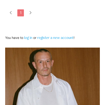
chevron_left
chevron_right
1
log in
register a new account
You have to
or
!