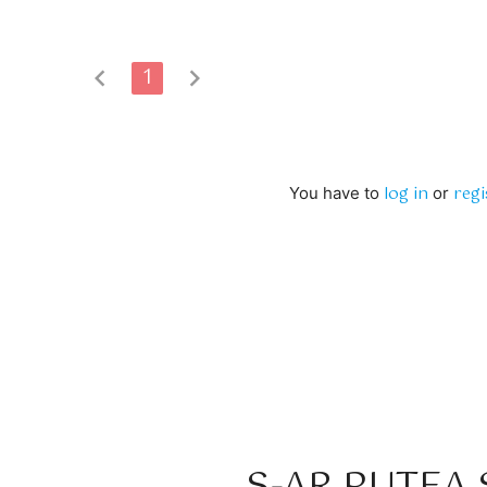
chevron_left
1
chevron_right
log in
regi
You have to
or