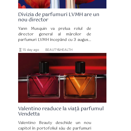
Divizia de parfumuri LVMH are un
nou director
Yann Musquin va prelua rolul de
director general al mărcilor de
parfumuri LVMH începând cu 3 august.
El îl succede pe Romain Spitzer, care
hourglass_full
format_list_bulleted
15 day ago
BEAUTY&HEALTH
părăsește grupul după 10 ani la
conducerea diviziei.
Valentino readuce la viață parfumul
Vendetta
Valentino Beauty deschide un nou
capitol în portofoliul său de parfumuri