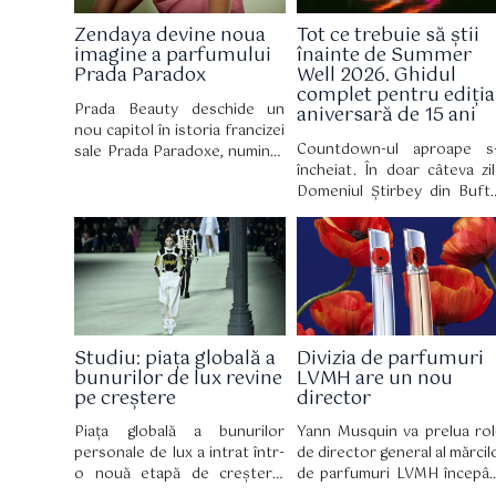
Zendaya devine noua
Tot ce trebuie să știi
imagine a parfumului
înainte de Summer
Prada Paradox
Well 2026. Ghidul
complet pentru ediția
Prada Beauty deschide un
aniversară de 15 ani
nou capitol în istoria francizei
Countdown-ul aproape s
sale Prada Paradoxe, numind-
încheiat. În doar câteva zil
o pe Zendaya ambasador
Domeniul Știrbey din Buft
global. Mai mult decât un
devine din nou locul în ca
simplu parteneriat, această
zeci de mii de oameni v
colaborare celebrează o
pentru trei zile de muzic
personalitate multifațetată,
artă, nopți lungi și experien
perfect aliniată cu lumea casei
care definesc vara. La 15 a
de modă italiene, însoțind
de la prima ediție, Summ
totodată lansarea parfumului
Well revine cu un line-
Prada Paradoxe Sweet
Studiu: piața globală a
Divizia de parfumuri
eclectic și un unive
Chemistry Eau de Parfum, o
bunurilor de lux revine
LVMH are un nou
construit în jurul cultur
nouă creație olfactivă cu o
pe creștere
director
contemporane.
semnătură fructată și florală.
Piața globală a bunurilor
Yann Musquin va prelua rol
personale de lux a intrat într-
de director general al mărcil
o nouă etapă de creștere,
de parfumuri LVMH începâ
considerată mai sănătoasă și
cu 3 august. El îl succede 