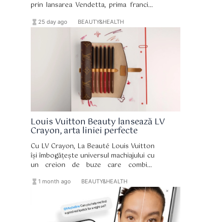
prin lansarea Vendetta, prima franciză
de parfumuri prestige complet nouă a
hourglass_full
format_list_bulleted
25 day ago
BEAUTY&HEALTH
casei italiene din ultimii șase ani.
Louis Vuitton Beauty lansează LV
Crayon, arta liniei perfecte
Cu LV Crayon, La Beauté Louis Vuitton
își îmbogățește universul machiajului cu
un creion de buze care combină
precizia, senzorialitatea și designul într-
hourglass_full
format_list_bulleted
1 month ago
BEAUTY&HEALTH
o viziune hotărât luxoasă asupra
gestului de înfrumusețare.