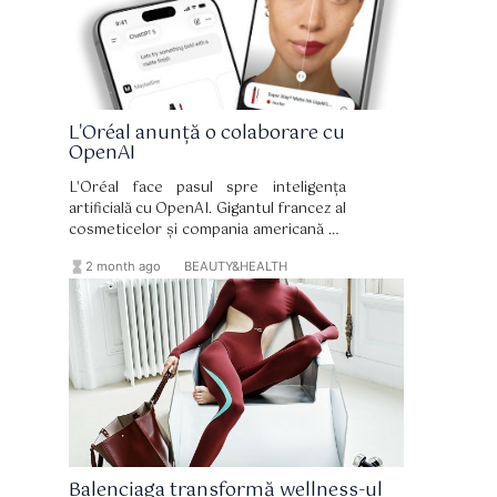
L'Oréal anunță o colaborare cu
OpenAI
L'Oréal face pasul spre inteligența
artificială cu OpenAI. Gigantul francez al
cosmeticelor și compania americană de
tehnologie și-au anunțat parteneriatul
hourglass_full
format_list_bulleted
2 month ago
BEAUTY&HEALTH
la târgul comercial VivaTech, care se
desfășoară la Paris până la sfârșitul
săptămânii.
Balenciaga transformă wellness-ul