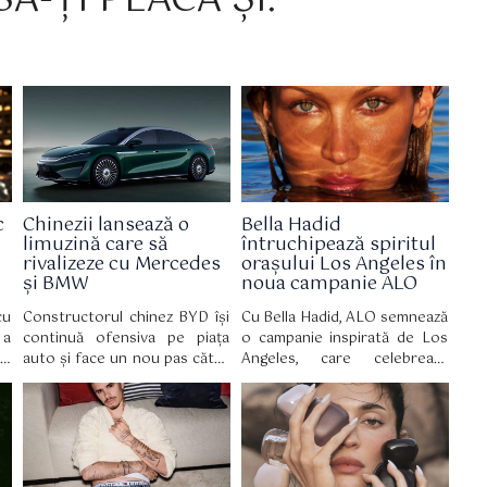
Ă-ȚI PLACĂ ȘI:
c
Chinezii lansează o
Bella Hadid
limuzină care să
întruchipează spiritul
rivalizeze cu Mercedes
orașului Los Angeles în
și BMW
noua campanie ALO
cu
Constructorul chinez BYD își
Cu Bella Hadid, ALO semnează
 a
continuă ofensiva pe piața
o campanie inspirată de Los
x,
auto și face un nou pas către
Angeles, care celebrează
ce
segmentul premium, odată cu
bunăstarea autentică, bazată
au
lansarea modelului Da Han, o
pe echilibru, mișcare și
pe
limuzină electrică de mari
acceptare de sine.
le
dimensiuni care țintește
direct rivali consacrați precum
Mercedes S-Class, Mercedes