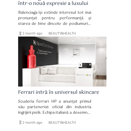
într-o nouă expresie a luxului
Balenciaga își extinde interesul tot mai
pronunțat pentru performanță și
starea de bine dincolo de podiumurile
de modă, lansând o inițiativă globală
hourglass_full
format_list_bulleted
2 month ago
BEAUTY&HEALTH
care poziționează wellness-ul în centrul
universului luxury.
Ferrari intră în universul skincare
Scuderia Ferrari HP a anunțat primul
său parteneriat oficial din industria
îngrijirii pielii. Echipa italiană a desemnat
SkinCeuticals drept partener oficial de
hourglass_full
format_list_bulleted
2 month ago
BEAUTY&HEALTH
skincare într-un acord multianual care
reunește două branduri construite în