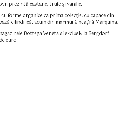
wn prezintă castane, trufe și vanilie.
lă cu forme organice ca prima colecție, cu capace din
o bază cilindrică, acum din marmură neagră Marquina.
magazinele Bottega Veneta și exclusiv la Bergdorf
de euro.