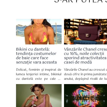
S-AR PUTEA S
Bikini cu dantelă:
Vânzările Chanel cres
tendința costumelor
cu 16%, noile colecții
de baie care face
sporind atractivitatea
senzație vara aceasta
casei de modă
Delicat, feminin și inspirat de
Vânzările Chanel au crescut 
lumea lenjeriei intime, bikiniul
două cifre în prima jumătate
cu dantelă este pe cale să
anului, depășind rivalii de lu
devină piesa vestimentară
inclusiv LVMH, deoare
obligatorie a verii 2026,
cumpărătorii bogați 
reinventând costumul de baie
cheltuit o grămadă de bani 
cu o eleganță retro irezistibilă.
noile creații de modă a
designerului Matthieu Blazy.