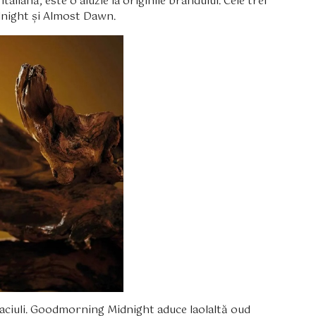
liană, este o aluzie la originile brandului. Cele trei
night și Almost Dawn.
aciuli. Goodmorning Midnight aduce laolaltă oud