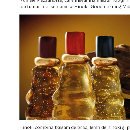
Numele Mezzanotte, care înseamnă miezul nopții în ita
parfumuri noi se numesc Hinoki, Goodmorning Mid
Hinoki combină balsam de brad, lemn de hinoki și p