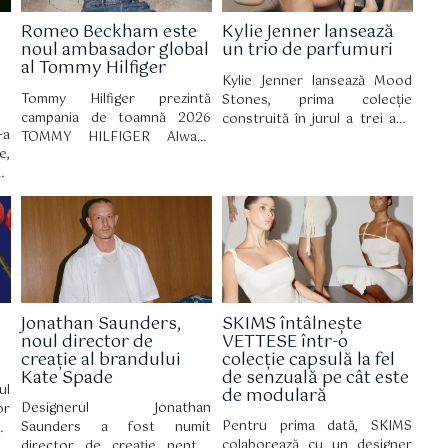
EQS și BMW Seria 7.
Romeo Beckham este
Kylie Jenner lansează
noul ambasador global
un trio de parfumuri
al Tommy Hilfiger
Kylie Jenner lansează Mood
Tommy Hilfiger prezintă
Stones, prima colecție
campania de toamnă 2026
construită în jurul a trei ape
-a
TOMMY HILFIGER Always
de parfum distincte. Noua
e,
Denim cu Romeo Beckham în
gamă fost lansată oficial pe 30
ea
rol principal. Campania a fost
iulie pe site-ul Kylie
re
filmată în cadrul hotelului The
Cosmetics, iar din 2 august
in
Mark, unde stilul newyorkez și
este disponibilă și în
ă,
influența culturală se
magazinele partenerilor..
țe
întâlnesc.
ni
er
up
Jonathan Saunders,
SKIMS întâlnește
rs
noul director de
VETTESE într-o
ii
creație al brandului
colecție capsulă la fel
Kate Spade
de senzuală pe cât este
ul
de modulară
Designerul Jonathan
or
Pentru prima dată, SKIMS
Saunders a fost numit
nd
colaborează cu un designer
director de creație pentru
pe