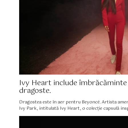
Ivy Heart include îmbrăcăminte 
dragoste.
Dragostea este în aer pentru Beyoncé. Artista amer
Ivy Park, intitulată Ivy Heart, o colecție capsulă in