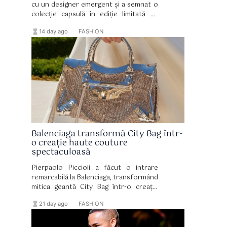
cu un designer emergent și a semnat o
colecție capsulă în ediție limitată cu
VETTESE, în care draparea devine un
hourglass_full
format_list_bulleted
14 day ago
FASHION
adevărat domeniu de expresie.
Balenciaga transformă City Bag într-
o creație haute couture
spectaculoasă
Pierpaolo Piccioli a făcut o intrare
remarcabilă la Balenciaga, transformând
mitica geantă City Bag într-o creație
haute couture spectaculoasă.
hourglass_full
format_list_bulleted
21 day ago
FASHION