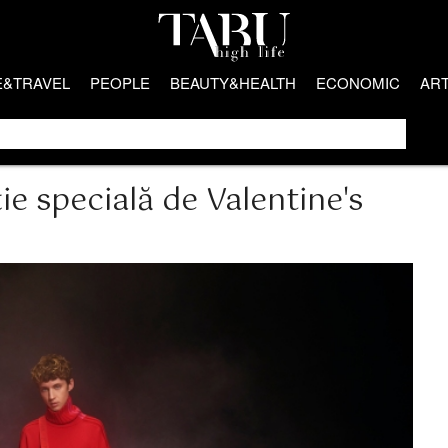
E&TRAVEL
PEOPLE
BEAUTY&HEALTH
ECONOMIC
AR
e specială de Valentine's