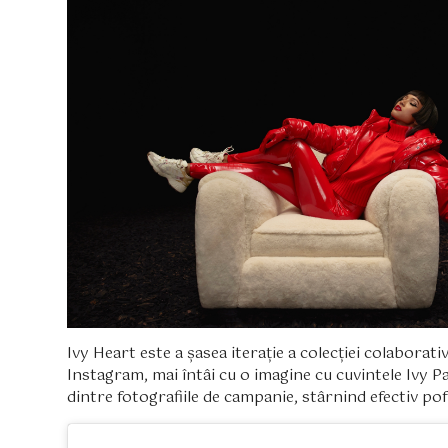
Ivy Heart este a șasea iterație a colecției colabora
Instagram, mai întâi cu o imagine cu cuvintele Ivy P
dintre fotografiile de campanie, stârnind efectiv poft