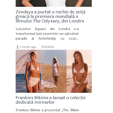
Zendaya a purtat o rochie de zeiță
greacă la premiera mondială a
filmului The Odyssey, din Londra
Leicester Square din Londra s-a
transformat luni seară într-un adevărat
paradis al Antichității, cu ocazia
premierei mondiale a mult așteptatului
hourglass_full
format_list_bulleted
1 month ago
FASHION
film epic The Odyssey.
Frankies Bikinis a lansat o colecție
dedicată mireselor
Frankies Bikinis a prezentat „The Bikini