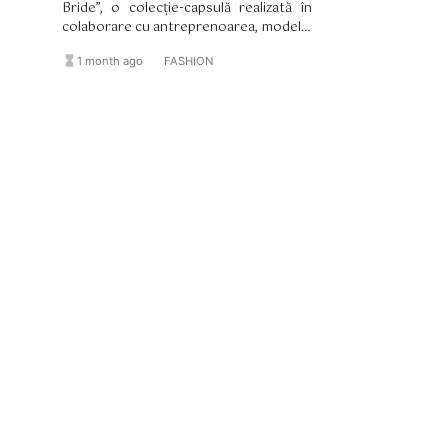
Bride”, o colecție-capsulă realizată în
colaborare cu antreprenoarea, modelul
și creatoarea de conținut Paige
hourglass_full
format_list_bulleted
1 month ago
FASHION
Lorenze.