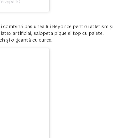
reivypark)
 și combină pasiunea lui Beyoncé pentru atletism și
atex artificial, salopeta pique și top cu paiete.
tch și o geantă cu curea.