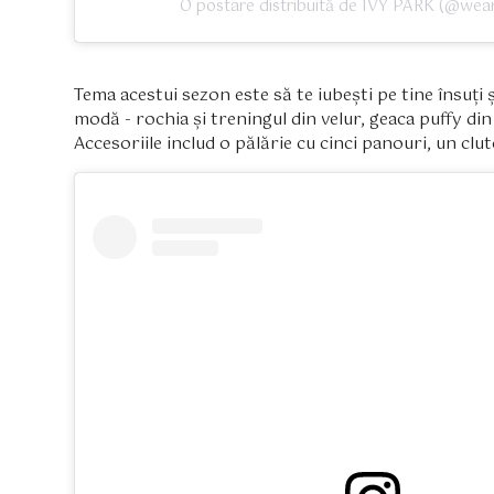
O postare distribuită de IVY PARK (@wea
Tema acestui sezon este să te iubești pe tine însuți
modă - rochia și treningul din velur, geaca puffy din l
Accesoriile includ o pălărie cu cinci panouri, un clu