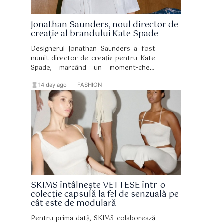
Jonathan Saunders, noul director de
creație al brandului Kate Spade
Designerul Jonathan Saunders a fost
numit director de creație pentru Kate
Spade, marcând un moment-cheie
pentru brandul newyorkez, care a
hourglass_full
format_list_bulleted
14 day ago
FASHION
funcționat în ultimii cinci ani fără o
persoană anume în acest post.
SKIMS întâlnește VETTESE într-o
colecție capsulă la fel de senzuală pe
cât este de modulară
Pentru prima dată, SKIMS colaborează