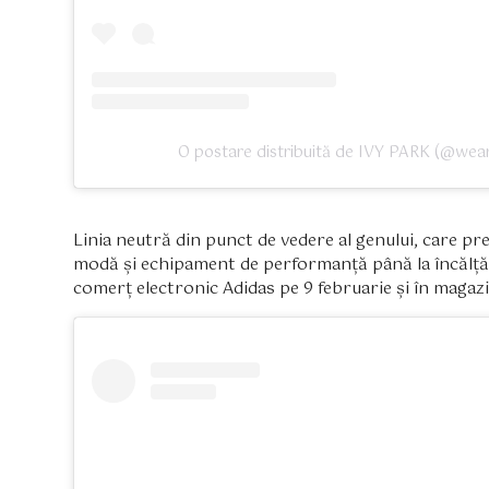
O postare distribuită de IVY PARK (@wea
Linia neutră din punct de vedere al genului, care pre
modă și echipament de performanță până la încălțămin
comerț electronic Adidas pe 9 februarie și în magaz