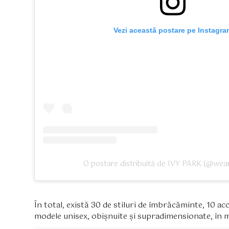
Vezi această postare pe Instagra
O postare distribuită de IVY PARK (@wea
În total, există 30 de stiluri de îmbrăcăminte, 10 acce
modele unisex, obișnuite și supradimensionate, în m