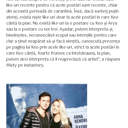
like-uri recente pentru că acele postări sunt recente, chiar
din această perioadă de carantină. Însă, dacă sunteți puțîn
atenți, există niște like-uri doar la acele postări în care Keo
cântă la pian. Nu există like-uri la o postare cu Keo și Arya
sau la o postare cu noi trei. Așadar, putem interpreta și,
bineînțeles, necunoscând scopul sau intențiile pentru care
clar a ținut neapărat să-și facă simțită, cunoscută prezența
pe pagina lui Keo prin acele like-uri, strict la acele postări în
care Keo cântă, foarte frumos ca întotdeauna, la pian,
putem deci interpreta că îl reapreciază că artist“, a răspuns
Misty pe instastory.