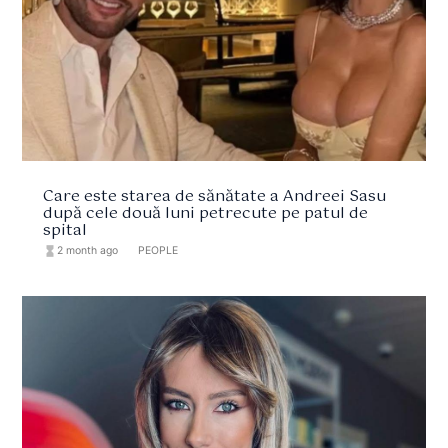
Care este starea de sănătate a Andreei Sasu
după cele două luni petrecute pe patul de
spital
hourglass_full
2 month ago
format_list_bulleted
PEOPLE