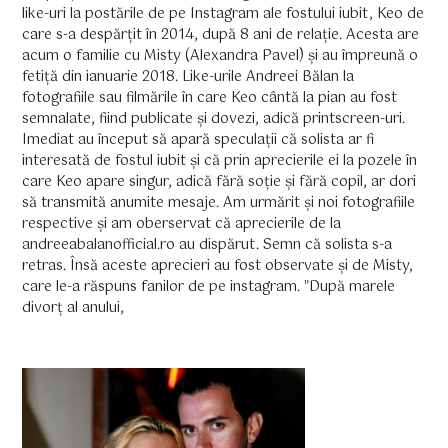
like-uri la postările de pe Instagram ale fostului iubit, Keo de
care s-a despărțit în 2014, după 8 ani de relație. Acesta are
acum o familie cu Misty (Alexandra Pavel) și au împreună o
fetiță din ianuarie 2018. Like-urile Andreei Bălan la
fotografiile sau filmările în care Keo cântă la pian au fost
semnalate, fiind publicate și dovezi, adică printscreen-uri.
Imediat au început să apară speculații că solista ar fi
interesată de fostul iubit și că prin aprecierile ei la pozele în
care Keo apare singur, adică fără soție și fără copil, ar dori
să transmită anumite mesaje. Am urmărit și noi fotografiile
respective și am oberservat că aprecierile de la
andreeabalanofficial.ro au dispărut. Semn că solista s-a
retras. Însă aceste aprecieri au fost observate și de Misty,
care le-a răspuns fanilor de pe instagram. "După marele
divorț al anului,