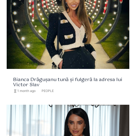
Bianca Drăgușanu tună și fulgeră la adresa lui
Victor Slav
hourglass_full
1 month ago
format_list_bulleted
PEOPLE