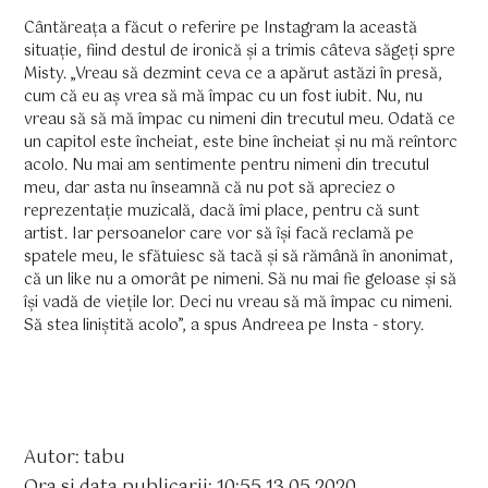
Cântăreața a făcut o referire pe Instagram la această
situație, fiind destul de ironică și a trimis câteva săgeți spre
Misty. „Vreau să dezmint ceva ce a apărut astăzi în presă,
cum că eu aș vrea să mă împac cu un fost iubit. Nu, nu
vreau să să mă împac cu nimeni din trecutul meu. Odată ce
un capitol este încheiat, este bine încheiat și nu mă reîntorc
acolo. Nu mai am sentimente pentru nimeni din trecutul
meu, dar asta nu înseamnă că nu pot să apreciez o
reprezentație muzicală, dacă îmi place, pentru că sunt
artist. Iar persoanelor care vor să își facă reclamă pe
spatele meu, le sfătuiesc să tacă și să rămână în anonimat,
că un like nu a omorât pe nimeni. Să nu mai fie geloase și să
își vadă de viețile lor. Deci nu vreau să mă împac cu nimeni.
Să stea liniștită acolo”, a spus Andreea pe Insta - story.
Autor: tabu
Ora si data publicarii: 10:55 13.05.2020