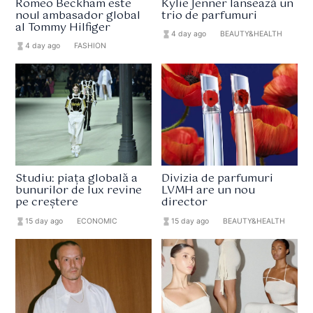
Romeo Beckham este
Kylie Jenner lansează un
noul ambasador global
trio de parfumuri
al Tommy Hilfiger
hourglass_full
4 day ago
format_list_bulleted
BEAUTY&HEALTH
hourglass_full
4 day ago
format_list_bulleted
FASHION
Studiu: piața globală a
Divizia de parfumuri
bunurilor de lux revine
LVMH are un nou
pe creștere
director
hourglass_full
15 day ago
format_list_bulleted
ECONOMIC
hourglass_full
15 day ago
format_list_bulleted
BEAUTY&HEALTH