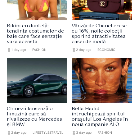
Bikini cu dantelă:
Vânzările Chanel cresc
tendința costumelor de
cu 16%, noile colecții
baie care face senzație
sporind atractivitatea
vara aceasta
casei de modă
hourglass_full
1 day ago
format_list_bulleted
FASHION
hourglass_full
2 day ago
format_list_bulleted
ECONOMIC
Chinezii lansează o
Bella Hadid
limuzină care să
întruchipează spiritul
rivalizeze cu Mercedes
orașului Los Angeles în
și BMW
noua campanie ALO
hourglass_full
2 day ago
format_list_bulleted
LIFESTYLE&TRAVEL
hourglass_full
3 day ago
format_list_bulleted
FASHION