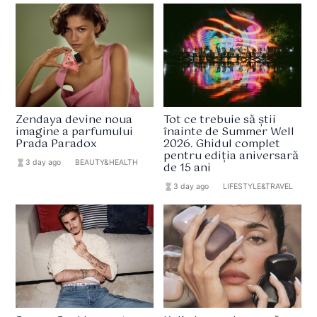
Zendaya devine noua
Tot ce trebuie să știi
imagine a parfumului
înainte de Summer Well
Prada Paradox
2026. Ghidul complet
pentru ediția aniversară
hourglass_full
3 day ago
format_list_bulleted
BEAUTY&HEALTH
de 15 ani
hourglass_full
3 day ago
format_list_bulleted
LIFESTYLE&TRAVEL