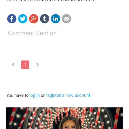
Comment Section
chevron_left
chevron_right
1
log in
register a new account
You have to
or
!