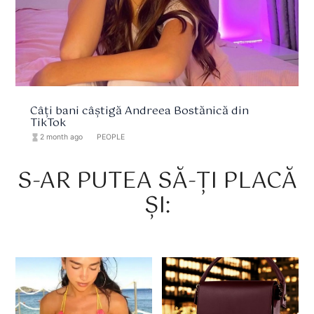
Câți bani câștigă Andreea Bostănică din
TikTok
hourglass_full
2 month ago
format_list_bulleted
PEOPLE
S-AR PUTEA SĂ-ȚI PLACĂ
ȘI: