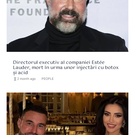
Directorul executiv al companiei Estée
Lauder, mort în urma unor injectări cu botox
și acid
hourglass_full
2 month ago
format_list_bulleted
PEOPLE