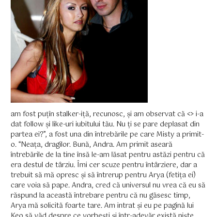
am fost puțîn stalker-iță, recunosc, și am observat că <
> i-a
dat follow și like-uri iubitului tău. Nu ți se pare deplasat din
partea ei?”, a fost una din întrebările pe care Misty a primit-
o. “Neața, dragilor. Bună, Andra. Am primit aseară
întrebările de la tine însă le-am lăsat pentru astăzi pentru că
era destul de târziu. Îmi cer scuze pentru întârziere, dar a
trebuit să mă opresc și să întrerup pentru Arya (fetița ei)
care voia să pape. Andra, cred că universul nu vrea că eu să
răspund la această întrebare pentru că nu găsesc timp,
Arya mă solicită foarte tare. Am intrat și eu pe pagină lui
Keo să văd despre ce vorbeșți și într-adevăr există niște