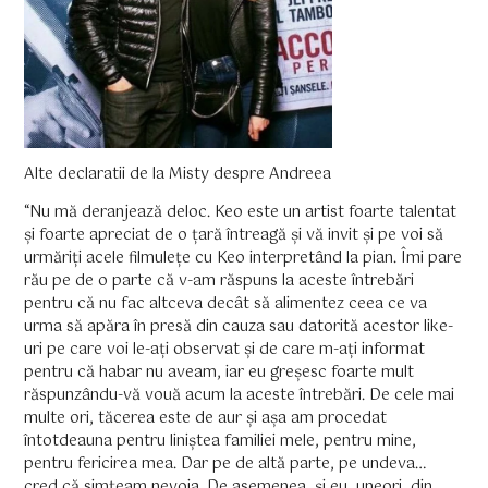
Alte declaratii de la Misty despre Andreea
“Nu mă deranjează deloc. Keo este un artist foarte talentat
și foarte apreciat de o țară întreagă și vă invit și pe voi să
urmăriți acele filmulețe cu Keo interpretând la pian. Îmi pare
rău pe de o parte că v-am răspuns la aceste întrebări
pentru că nu fac altceva decât să alimentez ceea ce va
urma să apăra în presă din cauza sau datorită acestor like-
uri pe care voi le-ați observat și de care m-ați informat
pentru că habar nu aveam, iar eu greșesc foarte mult
răspunzându-vă vouă acum la aceste întrebări. De cele mai
multe ori, tăcerea este de aur și așa am procedat
întotdeauna pentru liniștea familiei mele, pentru mine,
pentru fericirea mea. Dar pe de altă parte, pe undeva…
cred că simțeam nevoia. De asemenea, și eu, uneori, din