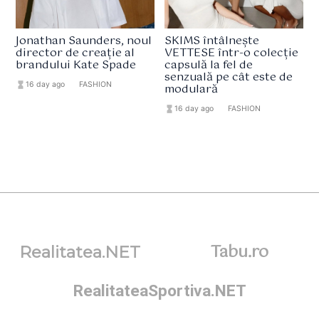
Jonathan Saunders, noul
SKIMS întâlnește
director de creație al
VETTESE într-o colecție
brandului Kate Spade
capsulă la fel de
senzuală pe cât este de
hourglass_full
16 day ago
format_list_bulleted
FASHION
modulară
hourglass_full
16 day ago
format_list_bulleted
FASHION
Tabu.ro
Realitatea.NET
RealitateaSportiva.NET