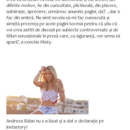
diferite motive, fie din curiozitate, plictiseală, din plăcere,
admirație, apreciere, urmăresc anumite pagini, da? …dar o
fac din umbră. Nu simt nevoia să-mi fac cunoscută și
simțită prezența pe acele pagini tocmai pentru că știu că
voi crea astfel de discuții pe subiecte controversate și de
titluri senzaționale în presă care, cu siguranță, vor urma să
apară”, a conchis Misty.
Andreea Bălan nu s-a lăsat și a dat o declarație pe
instastory!