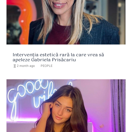
Intervenția estetică rară la care vrea să
apeleze Gabriela Prisăcariu
hourglass_full
2 month ago
format_list_bulleted
PEOPLE