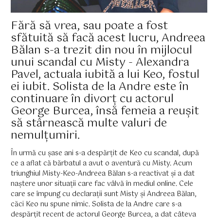
Fără să vrea, sau poate a fost
sfătuită să facă acest lucru, Andreea
Bălan s-a trezit din nou în mijlocul
unui scandal cu Misty - Alexandra
Pavel, actuala iubită a lui Keo, fostul
ei iubit. Solista de la Andre este în
continuare în divorț cu actorul
George Burcea, însă femeia a reușit
să stârnească multe valuri de
nemulțumiri.
În urmă cu șase ani s-a despărțit de Keo cu scandal, după
ce a aflat că bărbatul a avut o aventură cu Misty. Acum
triunghiul Misty-Keo-Andreea Bălan s-a reactivat și a dat
naștere unor situații care fac vâlvă în mediul online. Cele
care se împung cu declarații sunt Misty și Andreea Bălan,
căci Keo nu spune nimic. Solista de la Andre care s-a
despărțit recent de actorul George Burcea, a dat câteva