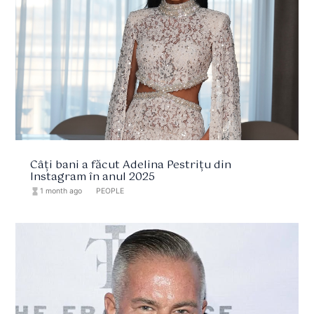
Câți bani a făcut Adelina Pestrițu din
Instagram în anul 2025
hourglass_full
1 month ago
format_list_bulleted
PEOPLE