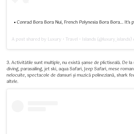
▪ Conrad Bora Bora Nui, French Polynesia Bora Bora... It's p
A post shared by
Luxury • Travel • Islands
(@luxury_islands)
3. Activitătile sunt multiple, nu există șanse de plictiseală. De l
diving, parasailing, jet ski, aqua Safari, Jeep Safari, mese roman
nelocuite, spectacole de dansuri și muzică polineziană, shark fe
altele.