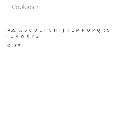
Cookies •
TAGS:
A
B
C
D
E
F
G
H
I
J
K
L
M
N
O
P
Q
R
S
T
U
V
W
X
Y
Z
© 2019