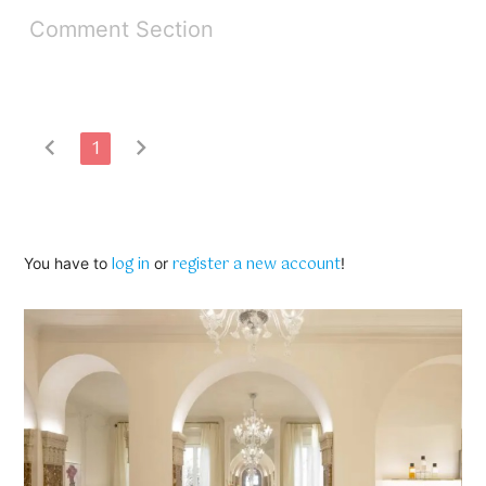
Comment Section
chevron_left
chevron_right
1
log in
register a new account
You have to
or
!