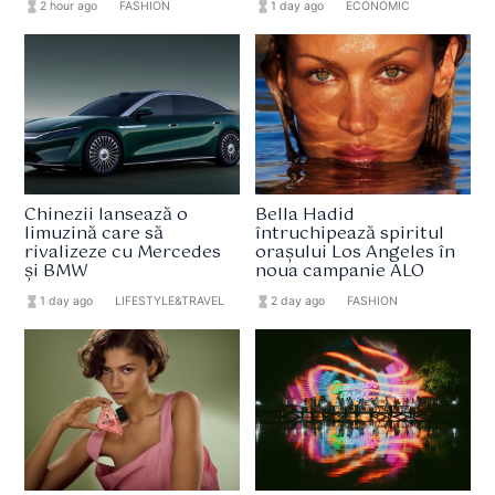
hourglass_full
2 hour ago
format_list_bulleted
FASHION
hourglass_full
1 day ago
format_list_bulleted
ECONOMIC
Chinezii lansează o
Bella Hadid
limuzină care să
întruchipează spiritul
rivalizeze cu Mercedes
orașului Los Angeles în
și BMW
noua campanie ALO
hourglass_full
1 day ago
format_list_bulleted
LIFESTYLE&TRAVEL
hourglass_full
2 day ago
format_list_bulleted
FASHION