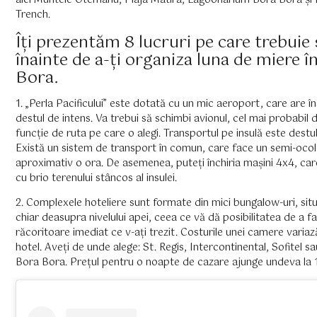
aici Muntele Otemanu, Plaja Matira, Lagoonarium Bora Bora și
Trench.
Îți prezentăm 8 lucruri pe care trebuie s
înainte de a-ți organiza luna de miere î
Bora.
1. „Perla Pacificului” este dotată cu un mic aeroport, care are în
destul de intens. Va trebui să schimbi avionul, cel mai probabil d
funcție de ruta pe care o alegi. Transportul pe insulă este destu
Există un sistem de transport în comun, care face un semi-ocol a
aproximativ o ora. De asemenea, puteți închiria mașini 4x4, car
cu brio terenului stâncos al insulei.
2. Complexele hoteliere sunt formate din mici bungalow-uri, situ
chiar deasupra nivelului apei, ceea ce vă dă posibilitatea de a f
răcoritoare imediat ce v-ați trezit. Costurile unei camere variaz
hotel. Aveți de unde alege: St. Regis, Intercontinental, Sofitel s
Bora Bora. Prețul pentru o noapte de cazare ajunge undeva la 