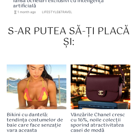
lansa ochelari exclusivi cu inteligență
artificială
hourglass_full
1 month ago
format_list_bulleted
LIFESTYLE&TRAVEL
S-AR PUTEA SĂ-ȚI PLACĂ
ȘI:
Bikini cu dantelă:
Vânzările Chanel cresc
tendința costumelor de
cu 16%, noile colecții
baie care face senzație
sporind atractivitatea
vara aceasta
casei de modă