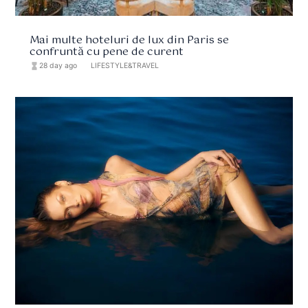
Mai multe hoteluri de lux din Paris se
confruntă cu pene de curent
hourglass_full
28 day ago
format_list_bulleted
LIFESTYLE&TRAVEL