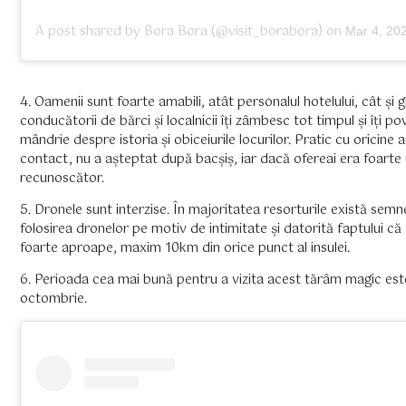
A post shared by
Bora Bora
(@visit_borabora) on
Mar 4, 2020
4. Oamenii sunt foarte amabili, atât personalul hotelului, cât și ghi
conducătorii de bărci și localnicii îți zâmbesc tot timpul și îți p
mândrie despre istoria și obiceiurile locurilor. Pratic cu oricine a
contact, nu a așteptat după bacșiș, iar dacă ofereai era foarte 
recunoscător.
5. Dronele sunt interzise. În majoritatea resorturile există semn
folosirea dronelor pe motiv de intimitate și datorită faptului că
foarte aproape, maxim 10km din orice punct al insulei.
6. Perioada cea mai bună pentru a vizita acest tărâm magic es
octombrie.