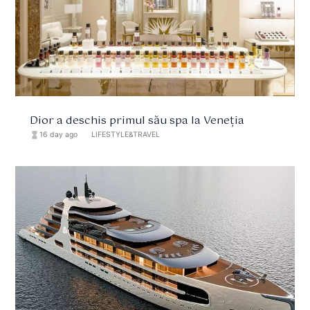
Dior a deschis primul său spa la Veneția
hourglass_full
16 day ago
format_list_bulleted
LIFESTYLE&TRAVEL