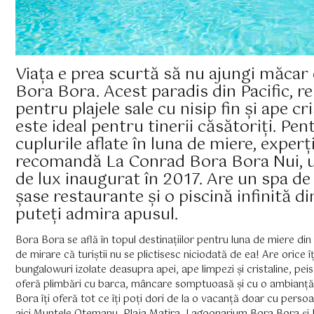
Viața e prea scurtă să nu ajungi măcar 
Bora Bora. Acest paradis din Pacific, r
pentru plajele sale cu nisip fin și ape cri
este ideal pentru tinerii căsătoriți. Pen
cuplurile aflate în luna de miere, experț
recomandă La Conrad Bora Bora Nui, u
de lux inaugurat în 2017. Are un spa de
șase restaurante și o piscină infinită di
puteți admira apusul.
Bora Bora se află în topul destinațiilor pentru luna de miere din 
de mirare că turiștii nu se plictisesc niciodată de ea! Are orice îț
bungalowuri izolate deasupra apei, ape limpezi și cristaline, pei
oferă plimbări cu barca, mâncare somptuoasă și cu o ambianță
Bora îți oferă tot ce îți poți dori de la o vacanță doar cu persoa