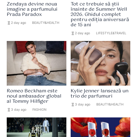
Zendaya devine noua
Tot ce trebuie să știi
imagine a parfumului
înainte de Summer Well
Prada Paradox
2026. Ghidul complet
pentru ediția aniversară
hourglass_full
2 day ago
format_list_bulleted
BEAUTY&HEALTH
de 15 ani
hourglass_full
2 day ago
format_list_bulleted
LIFESTYLE&TRAVEL
Romeo Beckham este
Kylie Jenner lansează un
noul ambasador global
trio de parfumuri
al Tommy Hilfiger
hourglass_full
3 day ago
format_list_bulleted
BEAUTY&HEALTH
hourglass_full
3 day ago
format_list_bulleted
FASHION