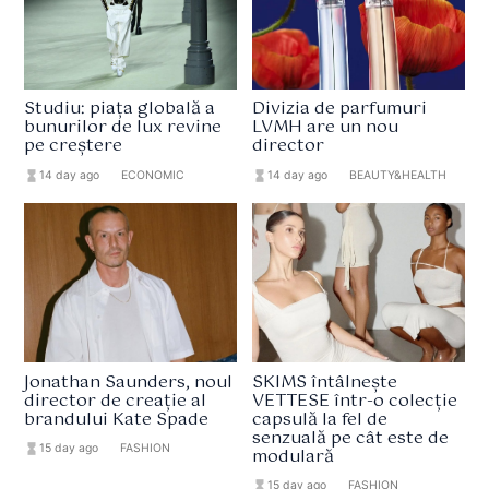
Studiu: piața globală a
Divizia de parfumuri
bunurilor de lux revine
LVMH are un nou
pe creștere
director
hourglass_full
14 day ago
format_list_bulleted
ECONOMIC
hourglass_full
14 day ago
format_list_bulleted
BEAUTY&HEALTH
Jonathan Saunders, noul
SKIMS întâlnește
director de creație al
VETTESE într-o colecție
brandului Kate Spade
capsulă la fel de
senzuală pe cât este de
hourglass_full
15 day ago
format_list_bulleted
FASHION
modulară
hourglass_full
15 day ago
format_list_bulleted
FASHION