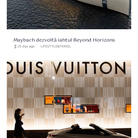
Maybach dezvoltă iahtul Beyond Horizons
hourglass_full
25 day ago
format_list_bulleted
LIFESTYLE&TRAVEL