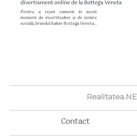
divertisment online de la Bottega Veneta
Pentru a reuni oamenii în acest
moment de incertitudine și de izolare
socială, brandul italian Bottega Veneta a
lansat o platformă de divertisment
online, numită Bottega Residency.
Realitatea.N
Contact