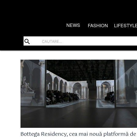
NEWS
FASHION
LIFESTYL
search
Bottega Residency, cea mai nouă platformă de