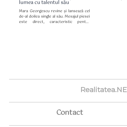
lumea cu talentul său
Mara Georgescu revine și lansează cel
de-al doilea single al său. Mesajul piesei
este direct, caracteristic pentru
artistă. Lucrurile sunt spuse pe bune şi
fără menajamente, pentru că azi, fetele
valoroase ştiu să se impună şi pun
punctul pe I. Iubitelor, nu uitaţi că voi
sunteţi cele care alegeţi mereu, şi de
ceva vreme " the beauty" se impune în
faţa lui "the beast".
Realitatea.N
Contact