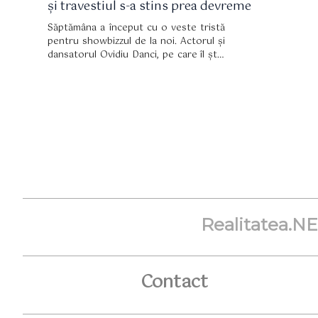
și travestiul s-a stins prea devreme
Săptămâna a început cu o veste tristă
pentru showbizzul de la noi. Actorul și
dansatorul Ovidiu Danci, pe care îl știți
din mai multe proiecte precum "Dansez
pentru tine" sau serialul de televiziune
"Om sărac, om bogat" a trecut în
neființă la 39 de ani, după ce s-a ales cu
câteva probleme de sănătate
Realitatea.N
Contact