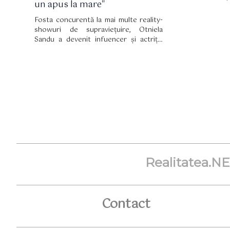
un apus la mare"
Fosta concurentă la mai multe reality-
showuri de supraviețuire, Otniela
Sandu a devenit infuencer și actriță.
Vedeta a povestit în exclusivitate
pentru Tabu ce a făcut în perioada asta
de izolare, la ce a visat și ce își dorește
pentru viitor. Puteți citi mai multe în
interviul de mai jos pe care ni l-a oferit.
Realitatea.N
Contact