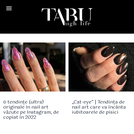
menu
6 tendințe (ultra)
„Cat-eye” | Tendința de
originale în nail art
nail art care va încânta
văzute pe Instagram, de
iubitoarele de pisici
copiat în 2022