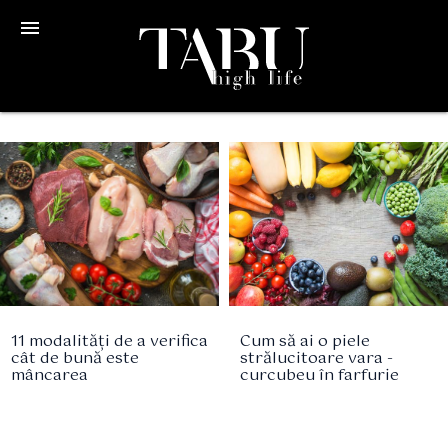
menu
11 modalități de a verifica
Cum să ai o piele
cât de bună este
strălucitoare vara -
mâncarea
curcubeu în farfurie