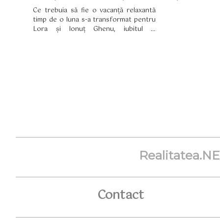
Ce trebuia să fie o vacanță relaxantă
timp de o luna s-a transformat pentru
Lora și Ionuț Ghenu, iubitul și
impresarul ei, într-o călătorie de groază
din cauza CoronaVirus. Cei doi sunt de
aproximativ 3 săptămâni în Bali,
Indonezia, și din păcate s-au închis
aeroporturile și cei doi au ceva
probleme.
Realitatea.N
Contact