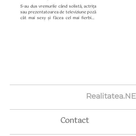
S-au dus vremurile când solistă, actrița
sau prezentatoarea de televiziune poză
cât mai sexy și făcea cel mai fierbinți
pictoriale. Acum am putea spune că
sunt tot fierbinți, dar că o viitoare
mămică ce va deveni anul acesta
pozează cu burtică la vedere și e tare
fericită.
Realitatea.N
Contact