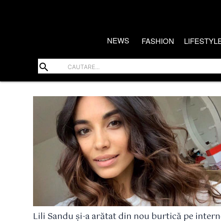
NEWS
FASHION
LIFESTYL
search
Lili Sandu și-a arătat din nou burtică pe intern