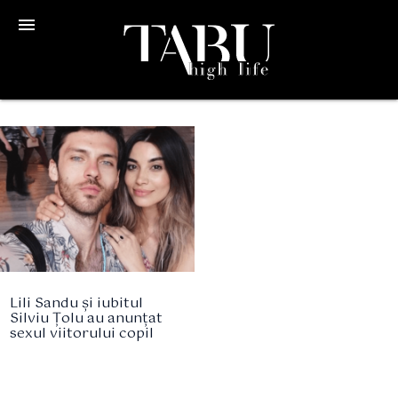
menu
Lili Sandu și iubitul
Silviu Țolu au anunțat
sexul viitorului copil