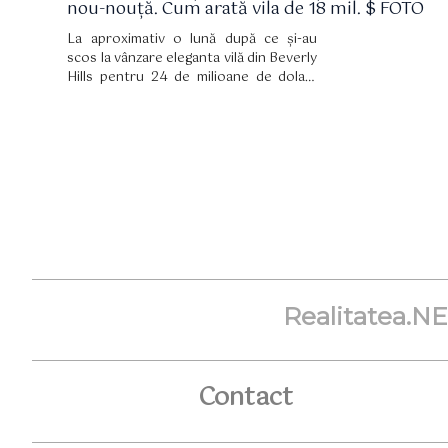
nou-nouță. Cum arată vila de 18 mil. $ FOTO
La aproximativ o lună după ce și-au
scos la vânzare eleganta vilă din Beverly
Hills pentru 24 de milioane de dolari,
John Legend și Chrissy Teigen s-au
mutat într-o locuință nou-nouță, în
aceeași zonă, pentru 17,5 milioane de
dolari. Familia artistului urmează să se
mărească cu încă un membru, de aceea
și-a căutat un nou cămin.
Realitatea.N
Contact