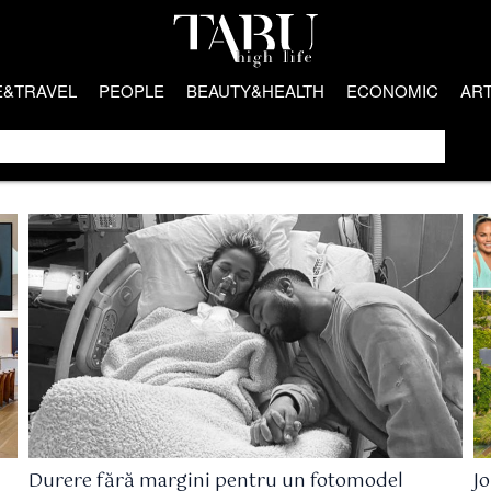
E&TRAVEL
PEOPLE
BEAUTY&HEALTH
ECONOMIC
AR
Durere fără margini pentru un fotomodel
J