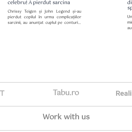
celebru! A pierdut sarcina
di
s
Chrissy Teigen și John Legend și-au
Un
pierdut copilul în urma complicațiilor
mi
sarcinii, au anunțat cuplul pe conturile
au
lor de socializare, scrie CNN.
ad
Tabu.ro
ET
Real
Work with us