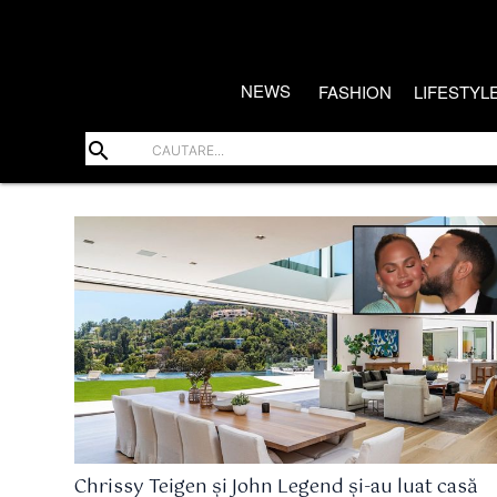
NEWS
FASHION
LIFESTYL
search
Chrissy Teigen și John Legend și-au luat casă