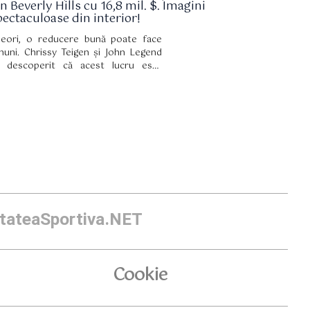
n Beverly Hills cu 16,8 mil. $. Imagini
pectaculoase din interior!
eori, o reducere bună poate face
nuni. Chrissy Teigen și John Legend
 descoperit că acest lucru este
evărat.
itateaSportiva.NET
Cookie