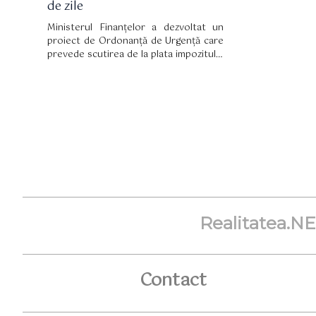
de zile
Ministerul Finanțelor a dezvoltat un
proiect de Ordonanță de Urgență care
prevede scutirea de la plata impozitului
a firmelor din industria HoReCa pe o
perioadă de 90 de zile.
Realitatea.N
Contact