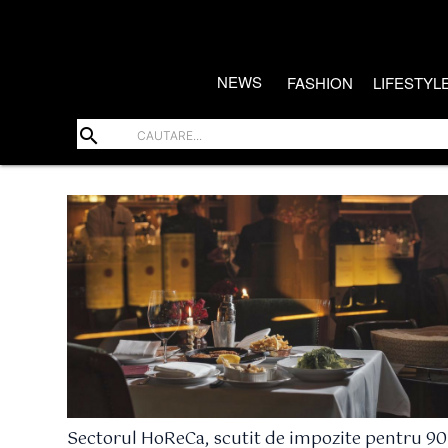
NEWS
FASHION
LIFESTYL
search
Sectorul HoReCa, scutit de impozite pentru 90