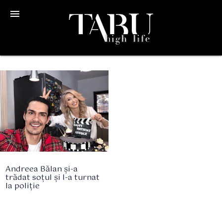
menu
Andreea Bălan și-a
trădat soțul și l-a turnat
la poliție