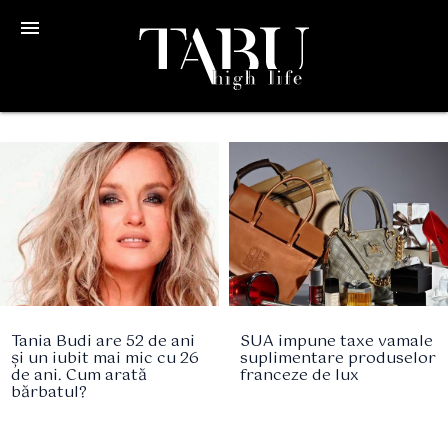
menu
Tania Budi are 52 de ani
SUA impune taxe vamale
și un iubit mai mic cu 26
suplimentare produselor
de ani. Cum arată
franceze de lux
bărbatul?