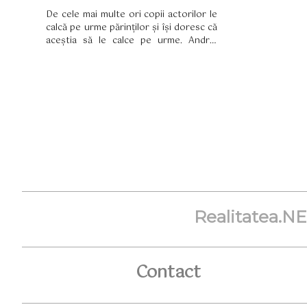
De cele mai multe ori copii actorilor le
calcă pe urme părinților și își doresc că
aceștia să le calce pe urme. Andrei
Aradits, pe care îl știți din seriale
precum "Vlad", "Lacrimi de iubire" și "În
familie", are un fiu, Eric, care a jucat deja
în câteva producții și tocmai a împlinit 15
ani. Și se pare că sportul ocupă un loc
important în viața lui.
Realitatea.N
Contact