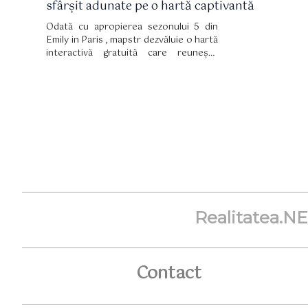
sfârșit adunate pe o hartă captivantă
Odată cu apropierea sezonului 5 din
Emily in Paris , mapstr dezvăluie o hartă
interactivă gratuită care reunește
toate locațiile emblematice ale serialului
pentru o imersiune în mărime naturală.
Realitatea.N
Contact