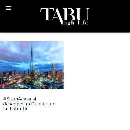
menu
#StamAcasa și
descoperim Dubaiul de
la distanță