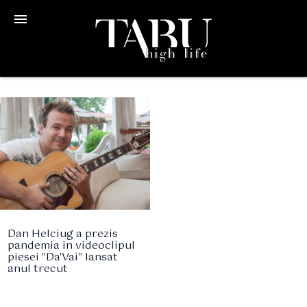
menu
Dan Helciug a prezis
pandemia in videoclipul
piesei "Da'Vai" lansat
anul trecut