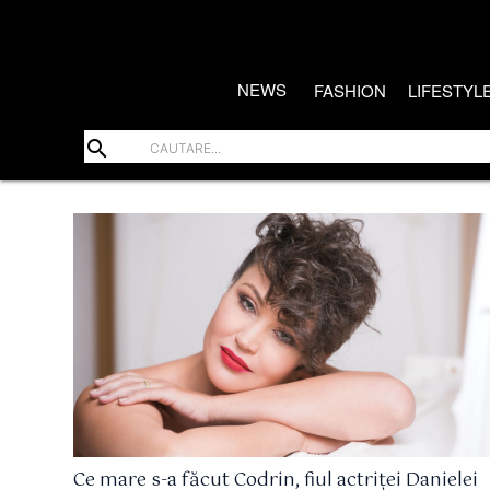
NEWS
FASHION
LIFESTYL
search
Ce mare s-a făcut Codrin, fiul actriței Danielei