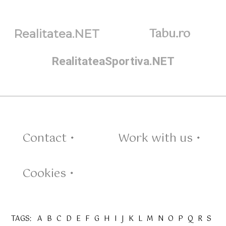
Tabu.ro
Realitatea.NET
RealitateaSportiva.NET
Contact •
Work with us •
Cookies •
TAGS:
A
B
C
D
E
F
G
H
I
J
K
L
M
N
O
P
Q
R
S