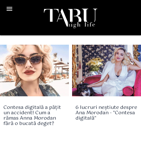
menu
Contesa digitală a pățit
6 lucruri neștiute despre
un accident! Cum a
Ana Morodan - "Contesa
rămas Anna Morodan
digitală"
fără o bucată deget?