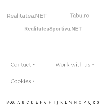
Tabu.ro
Realitatea.NET
RealitateaSportiva.NET
Contact •
Work with us •
Cookies •
TAGS:
A
B
C
D
E
F
G
H
I
J
K
L
M
N
O
P
Q
R
S