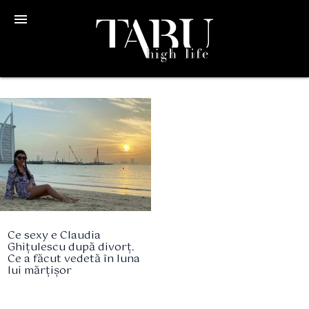
menu
Ce sexy e Claudia
Ghițulescu după divorț.
Ce a făcut vedetă în luna
lui mărțișor