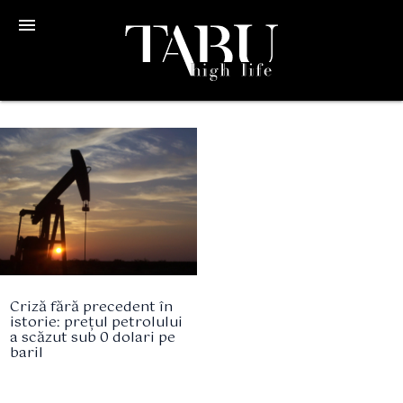
menu
Criză fără precedent în
istorie: prețul petrolului
a scăzut sub 0 dolari pe
baril