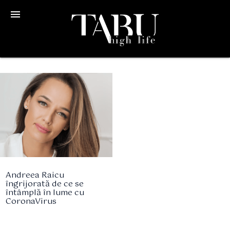
menu
Andreea Raicu
îngrijorată de ce se
întâmplă în lume cu
CoronaVirus