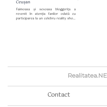
Ceușan
Faimoasa și sexoasa bloggerița a
revenit în atenția fanilor odată cu
participarea la un celebru reality show
unde împreună cu prietenă ei Carmen
Grebenisan unde par mereu scoase că
din cutie. Tabu îți spune cinci lucruri pe
care ar trebui să le știi despre
fermecătoarea blondă.
Realitatea.N
Contact