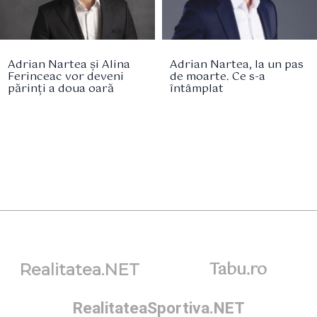
Adrian Nartea și Alina
Adrian Nartea, la un pas
Ferinceac vor deveni
de moarte. Ce s-a
părinți a doua oară
întâmplat
Tabu.ro
Realitatea.NET
RealitateaSportiva.NET