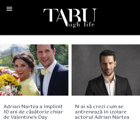
menu
Adrian Nartea a împlinit
N-ai să crezi cum se
10 ani de căsătorie chiar
antrenează în izolare
de Valentine's Day
actorul Adrian Nartea