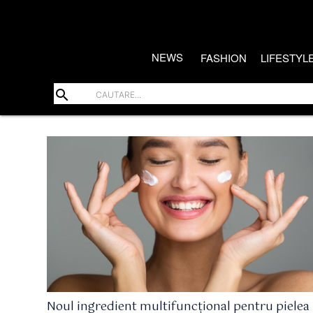
NEWS
FASHION
LIFESTYL
search
Noul ingredient multifuncțional pentru pielea