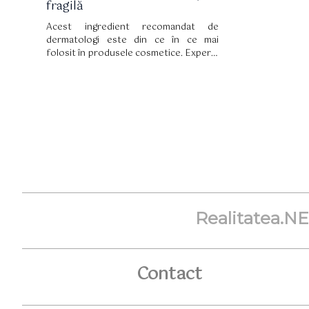
fragilă
Acest ingredient recomandat de
dermatologi este din ce în ce mai
folosit în produsele cosmetice. Experții
dezvăluie toate puterile sale.
Realitatea.N
Contact