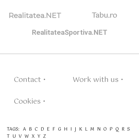
Tabu.ro
Realitatea.NET
RealitateaSportiva.NET
Contact •
Work with us •
Cookies •
TAGS:
A
B
C
D
E
F
G
H
I
J
K
L
M
N
O
P
Q
R
S
T
U
V
W
X
Y
Z