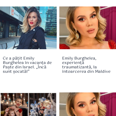
Ce a pățit Emily
Emily Burghelea,
Burghelea în vacanța de
experiență
Paște din Israel. „Încă
traumatizantă, la
sunt șocată!”
întoarcerea din Maldive