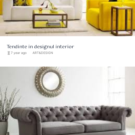
Tendinte in designul interior
hourglass_full
7 year ago
format_list_bulleted
ART&DESIGN