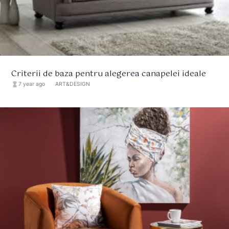
Criterii de baza pentru alegerea canapelei ideale
hourglass_full
7 year ago
format_list_bulleted
ART&DESIGN