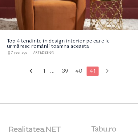
Top 4 tendințe în design interior pe care le
urmăresc românii toamna aceasta
hourglass_full
7 year ago
format_list_bulleted
ART&DESIGN
chevron_left
chevron_right
1 ...
39
40
41
Tabu.ro
Realitatea.NET