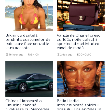
Bikini cu dantelă:
Vânzările Chanel cresc
tendința costumelor de
cu 16%, noile colecții
baie care face senzație
sporind atractivitatea
vara aceasta
casei de modă
hourglass_full
16 hour ago
format_list_bulleted
FASHION
hourglass_full
2 day ago
format_list_bulleted
ECONOMIC
Chinezii lansează o
Bella Hadid
limuzină care să
întruchipează spiritul
rivalizeze cu Mercedes
orașului Los Angeles în