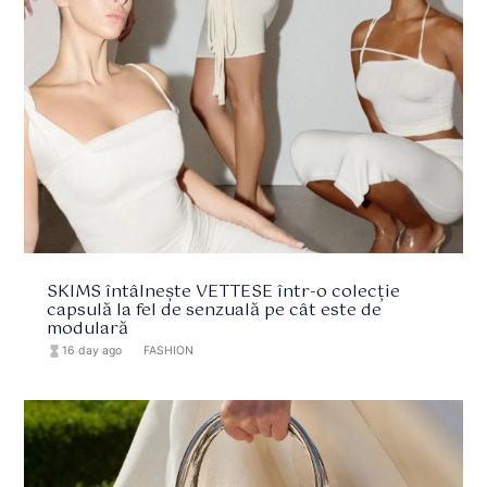
SKIMS întâlnește VETTESE într-o colecție
capsulă la fel de senzuală pe cât este de
modulară
hourglass_full
16 day ago
format_list_bulleted
FASHION