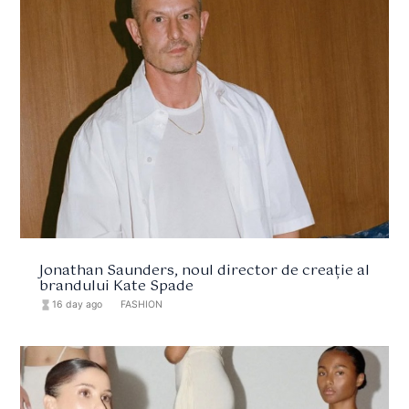
Jonathan Saunders, noul director de creație al
brandului Kate Spade
hourglass_full
16 day ago
format_list_bulleted
FASHION