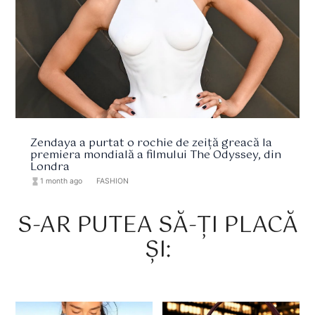
Zendaya a purtat o rochie de zeiță greacă la
premiera mondială a filmului The Odyssey, din
Londra
hourglass_full
1 month ago
format_list_bulleted
FASHION
S-AR PUTEA SĂ-ȚI PLACĂ
ȘI: