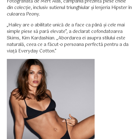
Fotografiată de Mert Alas, campania prezintă piese cheie
din colecție, inclusiv sutienul triunghiular și lenjeria Hipster în
culoarea Peony.
„Hailey are o abilitate unică de a face ca până și cele mai
simple piese să pară elevate”, a declarat cofondatoarea
Skims, Kim Kardashian. „Abordarea ei asupra stilului este
naturală, ceea ce a făcut-o persoana perfectă pentru a da
viață Everyday Cotton.”