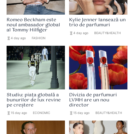
Romeo Beckham este
Kylie Jenner lansează un
noul ambasador global
trio de parfumuri
al Tommy Hilfiger
hourglass_full
4 day ago
format_list_bulleted
BEAUTY&HEALTH
hourglass_full
4 day ago
format_list_bulleted
FASHION
Studiu: piața globală a
Divizia de parfumuri
bunurilor de lux revine
LVMH are un nou
pe creștere
director
hourglass_full
15 day ago
format_list_bulleted
ECONOMIC
hourglass_full
15 day ago
format_list_bulleted
BEAUTY&HEALTH