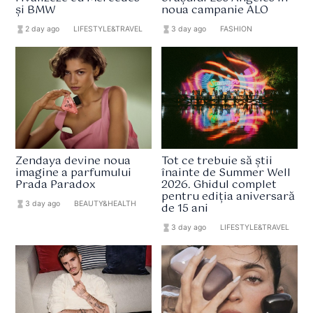
și BMW
noua campanie ALO
hourglass_full
2 day ago
format_list_bulleted
LIFESTYLE&TRAVEL
hourglass_full
3 day ago
format_list_bulleted
FASHION
Zendaya devine noua
Tot ce trebuie să știi
imagine a parfumului
înainte de Summer Well
Prada Paradox
2026. Ghidul complet
pentru ediția aniversară
hourglass_full
3 day ago
format_list_bulleted
BEAUTY&HEALTH
de 15 ani
hourglass_full
3 day ago
format_list_bulleted
LIFESTYLE&TRAVEL