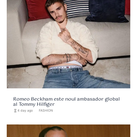
Romeo Beckham este noul ambasador global
al Tommy Hilfiger
hourglass_full
4 day ago
format_list_bulleted
FASHION