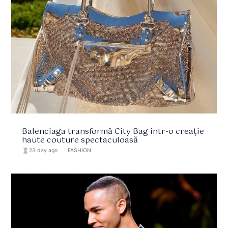
Balenciaga transformă City Bag într-o creație
haute couture spectaculoasă
hourglass_full
23 day ago
format_list_bulleted
FASHION