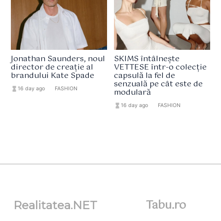
Jonathan Saunders, noul
SKIMS întâlnește
director de creație al
VETTESE într-o colecție
brandului Kate Spade
capsulă la fel de
senzuală pe cât este de
hourglass_full
16 day ago
format_list_bulleted
FASHION
modulară
hourglass_full
16 day ago
format_list_bulleted
FASHION
Tabu.ro
Realitatea.NET