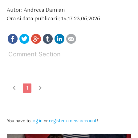
Autor: Andreea Damian
Ora si data publicarii: 14:17 23.06.2026
Comment Section
chevron_left
chevron_right
1
log in
register a new account
You have to
or
!